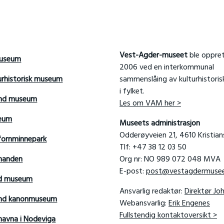
Vest-Agder-museet
ble oppret
useum
2006 ved en interkommunal
urhistorisk museum
sammenslåing av kulturhistori
i fylket.
and museum
Les om VAM her >
seum
Museets administrasjon
Odderøyveien 21, 4610 Kristia
fornminnepark
Tlf: +47 38 12 03 50
manden
Org nr: NO 989 072 048 MVA
E-post:
post@vestagdermusee
rd museum
Ansvarlig redaktør:
Direktør Jo
sand kanonmuseum
Webansvarlig:
Erik Engenes
Fullstendig kontaktoversikt >
avna i Nodeviga