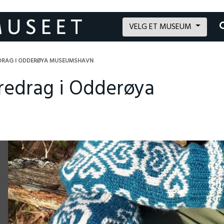
VELG ET MUSEUM
EDRAG I ODDERØYA MUSEUMSHAVN
redrag i Odderøya