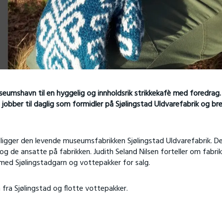
seumshavn til en hyggelig og innholdsrik strikkekafè med foredrag.
 jobber til daglig som formidler på Sjølingstad Uldvarefabrik og br
 ligger den levende museumsfabrikken Sjølingstad Uldvarefabrik. D
g de ansatte på fabrikken. Judith Seland Nilsen forteller om fabri
med Sjølingstadgarn og vottepakker for salg.
fra Sjølingstad og flotte vottepakker.