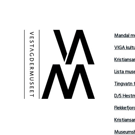
Mandal m
VIGA kult
Kristians
Lista mu
Tingvatn 
D/S Hest
Flekkefjo
Kristian
Museumsh