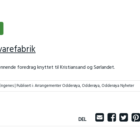
varefabrik
pennende foredrag knyttet til Kristiansand og Sørlandet.
 Engenes |
Publisert i:
Arrangementer Odderøya
,
Odderøya
,
Odderøya Nyheter
DEL