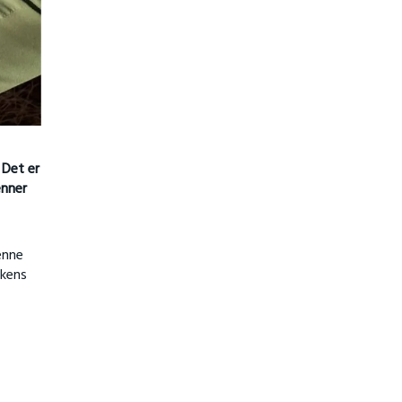
 Det er
enner
enne
kkens