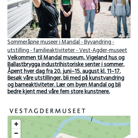
Sommeråpne museer i Mandal - Byvandring -
utstilling - familieaktiviteter - Vest-Agder-museet
Velkommen til Mandal museum, Vigeland hus og
Ballastbrygga industrihistoriske senter i sommer.
Åpent hver dag fra 20. juni–15. august kl. 11–17.
Besøk våre utstillinger, bli med på kunstvandring
og barneaktiviteter. Lær om byen Mandal og bli
bedre kjent med våre fem store kunstnere.
+
−