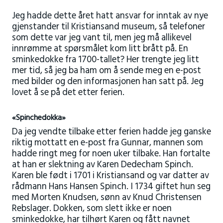
Jeg hadde dette året hatt ansvar for inntak av nye
gjenstander til Kristiansand museum, så telefoner
som dette var jeg vant til, men jeg må allikevel
innrømme at spørsmålet kom litt brått på. En
sminkedokke fra 1700-tallet? Her trengte jeg litt
mer tid, så jeg ba ham om å sende meg en e-post
med bilder og den informasjonen han satt på. Jeg
lovet å se på det etter ferien.
«Spinchedokka»
Da jeg vendte tilbake etter ferien hadde jeg ganske
riktig mottatt en e-post fra Gunnar, mannen som
hadde ringt meg for noen uker tilbake. Han fortalte
at han er slektning av Karen Dedecham Spinch.
Karen ble født i 1701 i Kristiansand og var datter av
rådmann Hans Hansen Spinch. I 1734 giftet hun seg
med Morten Knudsen, sønn av Knud Christensen
Rebslager. Dokken, som slett ikke er noen
sminkedokke, har tilhørt Karen og fått navnet