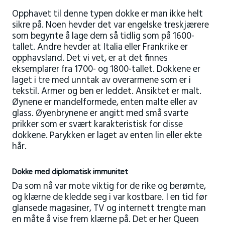
Opphavet til denne typen dokke er man ikke helt
sikre på. Noen hevder det var engelske treskjærere
som begynte å lage dem så tidlig som på 1600-
tallet. Andre hevder at Italia eller Frankrike er
opphavsland. Det vi vet, er at det finnes
eksemplarer fra 1700- og 1800-tallet. Dokkene er
laget i tre med unntak av overarmene som er i
tekstil. Armer og ben er leddet. Ansiktet er malt.
Øynene er mandelformede, enten malte eller av
glass. Øyenbrynene er angitt med små svarte
prikker som er svært karakteristisk for disse
dokkene. Parykken er laget av enten lin eller ekte
hår.
Dokke med diplomatisk immunitet
Da som nå var mote viktig for de rike og berømte,
og klærne de kledde seg i var kostbare. I en tid før
glansede magasiner, TV og internett trengte man
en måte å vise frem klærne på. Det er her Queen