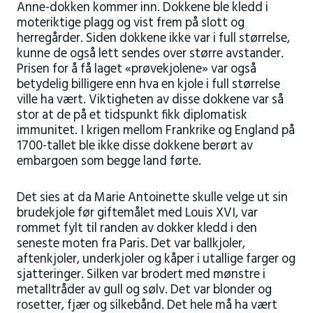
Anne-dokken kommer inn. Dokkene ble kledd i
moteriktige plagg og vist frem på slott og
herregårder. Siden dokkene ikke var i full størrelse,
kunne de også lett sendes over større avstander.
Prisen for å få laget «prøvekjolene» var også
betydelig billigere enn hva en kjole i full størrelse
ville ha vært. Viktigheten av disse dokkene var så
stor at de på et tidspunkt fikk diplomatisk
immunitet. I krigen mellom Frankrike og England på
1700-tallet ble ikke disse dokkene berørt av
embargoen som begge land førte.
Det sies at da Marie Antoinette skulle velge ut sin
brudekjole før giftemålet med Louis XVI, var
rommet fylt til randen av dokker kledd i den
seneste moten fra Paris. Det var ballkjoler,
aftenkjoler, underkjoler og kåper i utallige farger og
sjatteringer. Silken var brodert med mønstre i
metalltråder av gull og sølv. Det var blonder og
rosetter, fjær og silkebånd. Det hele må ha vært