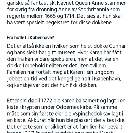
ganske så fantastisk. Navnet Queen Anne stammer
for øvrig fra dronning Anne av Storbritannia som
regjerte mellom 1665 og 1714. Det sies at hun skal
ha vært spesielt begeistret for disse dokkene.
Fra hoffet i København?
Det er altså ikke en hvilken som helst dokke Gunnar
og hans slekt har gitt museet. Hvor Karen har fått
den fra kan vi bare spekulere i, men at det var en
dokke forbeholdt eliten er det liten tvil om.
Familien har fortalt meg at Karen i sin ungdom
jobbet en tid ved det kongelige hoff i København,
og kanskje var det der hun fikk dokken.
Etter sin død i 1772 ble Karen balsamert og lagt i en
kiste i krypten under Oddernes kirke. På samme
måte som sin første eier ble «Spinchedokka» lagt i
en kiste. Akkurat når hun ble plassert der vites ikke.
Det eneste som er sikkert er at familien har bevart