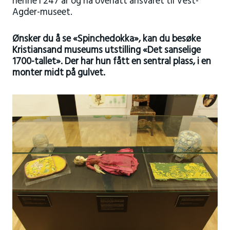
henne i 247 år og nå overlatt ansvaret til Vest-
Agder-museet.
Ønsker du å se «Spinchedokka», kan du besøke
Kristiansand museums utstilling «Det sanselige
1700-tallet». Der har hun fått en sentral plass, i en
monter midt på gulvet.