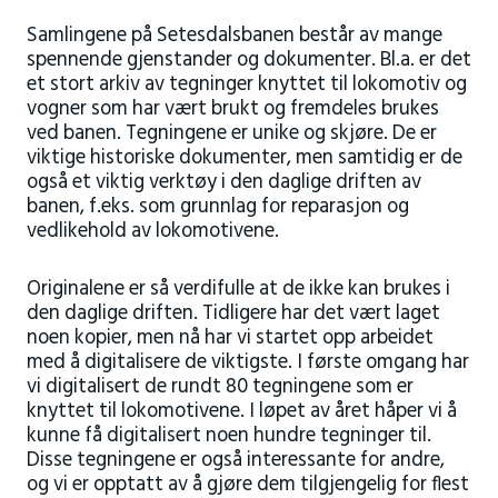
Samlingene på Setesdalsbanen består av mange
spennende gjenstander og dokumenter. Bl.a. er det
et stort arkiv av tegninger knyttet til lokomotiv og
vogner som har vært brukt og fremdeles brukes
ved banen. Tegningene er unike og skjøre. De er
viktige historiske dokumenter, men samtidig er de
også et viktig verktøy i den daglige driften av
banen, f.eks. som grunnlag for reparasjon og
vedlikehold av lokomotivene.
Originalene er så verdifulle at de ikke kan brukes i
den daglige driften. Tidligere har det vært laget
noen kopier, men nå har vi startet opp arbeidet
med å digitalisere de viktigste. I første omgang har
vi digitalisert de rundt 80 tegningene som er
knyttet til lokomotivene. I løpet av året håper vi å
kunne få digitalisert noen hundre tegninger til.
Disse tegningene er også interessante for andre,
og vi er opptatt av å gjøre dem tilgjengelig for flest