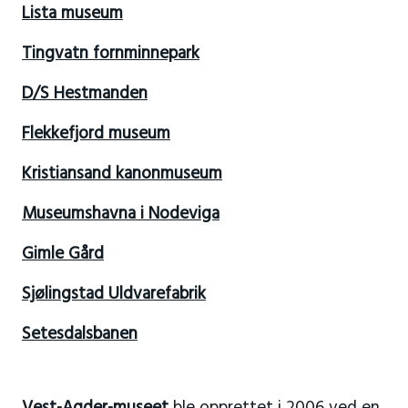
Lista museum
Tingvatn fornminnepark
D/S Hestmanden
Flekkefjord museum
Kristiansand kanonmuseum
Museumshavna i Nodeviga
Gimle Gård
Sjølingstad Uldvarefabrik
Setesdalsbanen
Vest-Agder-museet
ble opprettet i 2006 ved en