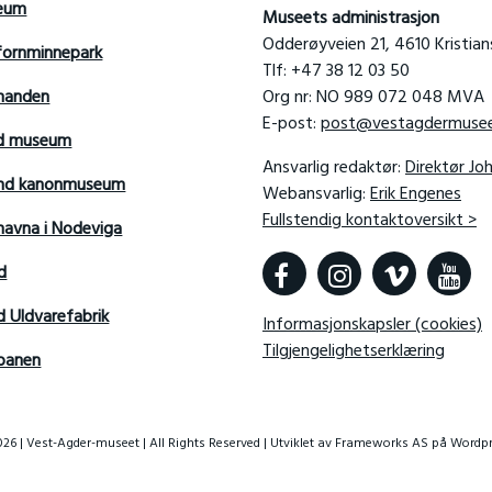
seum
Museets administrasjon
Odderøyveien 21, 4610 Kristia
fornminnepark
Tlf: +47 38 12 03 50
manden
Org nr: NO 989 072 048 MVA
E-post:
post@vestagdermusee
rd museum
Ansvarlig redaktør:
Direktør Jo
sand kanonmuseum
Webansvarlig:
Erik Engenes
Fullstendig kontaktoversikt >
avna i Nodeviga
d
d Uldvarefabrik
Informasjonskapsler (cookies)
Tilgjengelighetserklæring
banen
26 | Vest-Agder-museet | All Rights Reserved | Utviklet av
Frameworks AS
på Wordpr