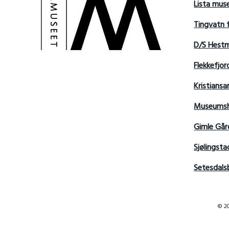
Lista mu
Tingvatn 
D/S Hest
Flekkefjo
Kristian
Museumsh
Gimle Går
Sjølingsta
Setesdals
© 20