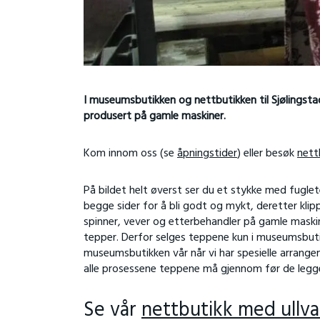
I museumsbutikken og nettbutikken til Sjølingstad 
produsert på gamle maskiner.
Kom innom oss (se
åpningstider
) eller besøk
nett
På bildet helt øverst ser du et stykke med fuglet
begge sider for å bli godt og mykt, deretter klipp
spinner, vever og etterbehandler på gamle maski
tepper. Derfor selges teppene kun i museumsbutikke
museumsbutikken vår når vi har spesielle arrang
alle prosessene teppene må gjennom før de legge
Se vår
nettbutikk med ullvar