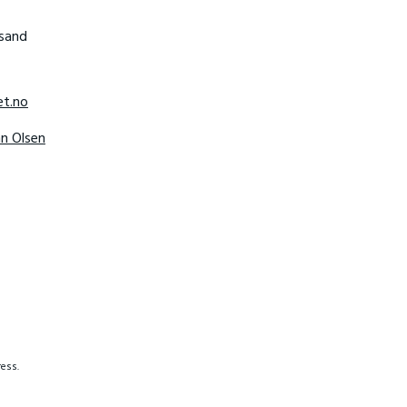
nsand
t.no
hn Olsen
ess.