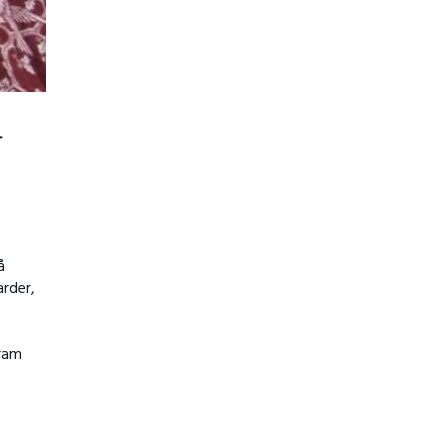
r
å
arder,
fram