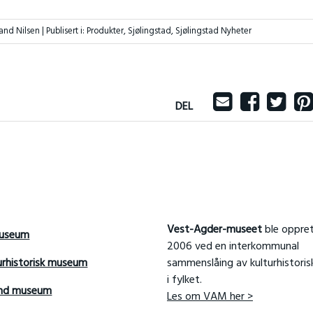
land Nilsen |
Publisert i:
Produkter
,
Sjølingstad
,
Sjølingstad Nyheter
DEL
Vest-Agder-museet
ble oppret
useum
2006 ved en interkommunal
urhistorisk museum
sammenslåing av kulturhistori
i fylket.
and museum
Les om VAM her >