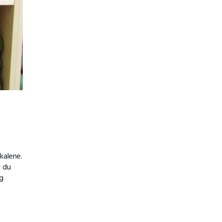
kalene.
r du
og