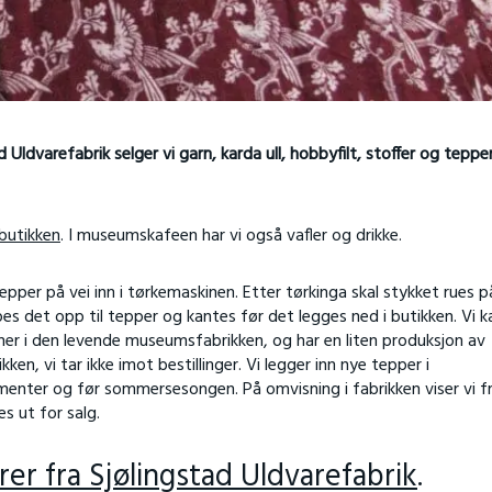
Uldvarefabrik selger vi garn, karda ull, hobbyfilt, stoffer og teppe
butikken
.
I museumskafeen har vi også vafler og drikke.
epper på vei inn i tørkemaskinen. Etter tørkinga skal stykket rues p
es det opp til tepper og kantes før det legges ned i butikken. Vi k
ner i den levende museumsfabrikken, og har en liten produksjon av
n, vi tar ikke imot bestillinger. Vi legger inn nye tepper i
ementer og før sommersesongen. På omvisning i fabrikken viser vi 
s ut for salg.
er fra Sjølingstad Uldvarefabrik
.