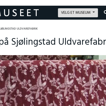
VELG ET MUSEUM
SJØLINGSTAD ULDVAREFABRIK
 Sjølingstad Uldvarefabr