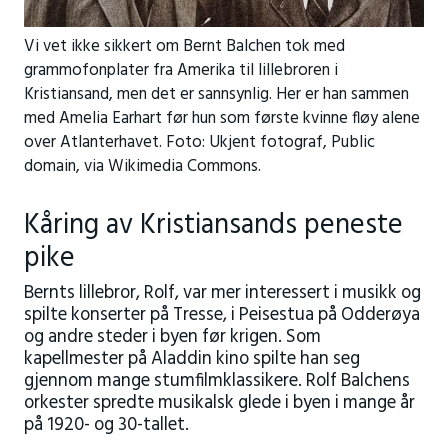
Vi vet ikke sikkert om Bernt Balchen tok med
grammofonplater fra Amerika til lillebroren i
Kristiansand, men det er sannsynlig. Her er han sammen
med Amelia Earhart før hun som første kvinne fløy alene
over Atlanterhavet. Foto: Ukjent fotograf, Public
domain, via Wikimedia Commons.
Kåring av Kristiansands peneste
pike
Bernts lillebror, Rolf, var mer interessert i musikk og
spilte konserter på Tresse, i Peisestua på Odderøya
og andre steder i byen før krigen. Som
kapellmester på Aladdin kino spilte han seg
gjennom mange stumfilmklassikere. Rolf Balchens
orkester spredte musikalsk glede i byen i mange år
på 1920- og 30-tallet.