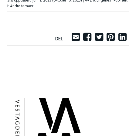
Sist oppdatert:
juni 9, 2023
(oktober 10, 2023)
| Av Erik Engenes |
Publisert
i:
Andre temaer
DEL