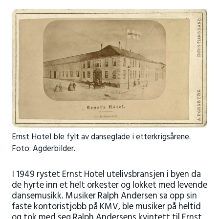
Ernst Hotel ble fylt av danseglade i etterkrigsårene.
Foto: Agderbilder.
I 1949 rystet Ernst Hotel utelivsbransjen i byen da
de hyrte inn et helt orkester og lokket med levende
dansemusikk. Musiker Ralph Andersen sa opp sin
faste kontoristjobb på KMV, ble musiker på heltid
og tok med seg Ralph Andersens kvintett til Ernst