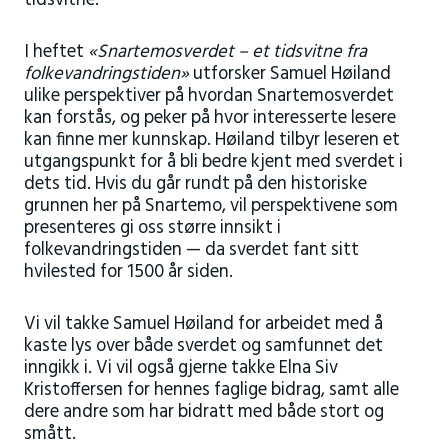
tidsvitne.
I heftet
«Snartemosverdet – et tidsvitne fra
folkevandringstiden»
utforsker Samuel Høiland
ulike perspektiver på hvordan Snartemosverdet
kan forstås, og peker på hvor interesserte lesere
kan finne mer kunnskap. Høiland tilbyr leseren et
utgangspunkt for å bli bedre kjent med sverdet i
dets tid. Hvis du går rundt på den historiske
grunnen her på Snartemo, vil perspektivene som
presenteres gi oss større innsikt i
folkevandringstiden — da sverdet fant sitt
hvilested for 1500 år siden.
Vi vil takke Samuel Høiland for arbeidet med å
kaste lys over både sverdet og samfunnet det
inngikk i. Vi vil også gjerne takke Elna Siv
Kristoffersen for hennes faglige bidrag, samt alle
dere andre som har bidratt med både stort og
smått.