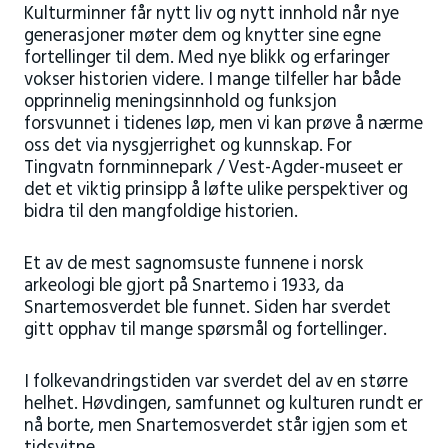
Kulturminner får nytt liv og nytt innhold når nye
generasjoner møter dem og knytter sine egne
fortellinger til dem. Med nye blikk og erfaringer
vokser historien videre. I mange tilfeller har både
opprinnelig meningsinnhold og funksjon
forsvunnet i tidenes løp, men vi kan prøve å nærme
oss det via nysgjerrighet og kunnskap. For
Tingvatn fornminnepark / Vest-Agder-museet er
det et viktig prinsipp å løfte ulike perspektiver og
bidra til den mangfoldige historien.
Et av de mest sagnomsuste funnene i norsk
arkeologi ble gjort på Snartemo i 1933, da
Snartemosverdet ble funnet. Siden har sverdet
gitt opphav til mange spørsmål og fortellinger.
I folkevandringstiden var sverdet del av en større
helhet. Høvdingen, samfunnet og kulturen rundt er
nå borte, men Snartemosverdet står igjen som et