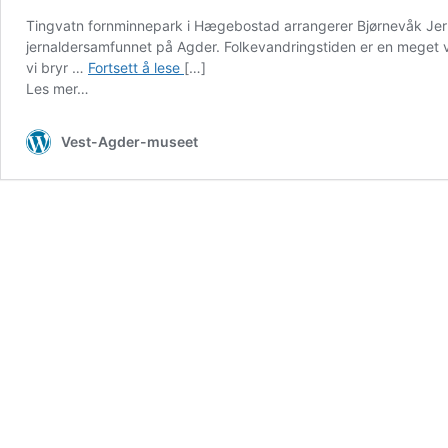
Tingvatn fornminnepark i Hægebostad arrangerer Bjørnevåk Jern
jernaldersamfunnet på Agder. Folkevandringstiden er en meget vikti
Bjørnevåk
vi bryr …
Fortsett å lese
[…]
2026
Les mer…
–
Jernalderting
Vest-Agder-museet
på
Tingvatn
fornminnepark