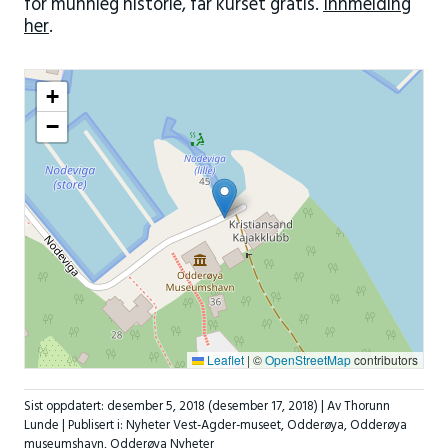
for munnleg historie, får kurset gratis.
Innmelding
her
.
+
−
Leaflet
|
©
OpenStreetMap
contributors
Sist oppdatert:
desember 5, 2018
(desember 17, 2018)
| Av Thorunn
Lunde |
Publisert i:
Nyheter Vest-Agder-museet
,
Odderøya
,
Odderøya
museumshavn
,
Odderøya Nyheter