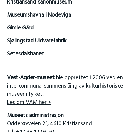
Kristiansand kanonmuseum
Museumshavna i Nodeviga
Gimle Gård
Sjølingstad Uldvarefabrik
Setesdalsbanen
Vest-Agder-museet
ble opprettet i 2006 ved en
interkommunal sammenslåing av kulturhistoriske
museer i fylket.
Les om VAM her >
Museets administrasjon
Odderøyveien 21, 4610 Kristiansand
Tlf: +47 38 12 03 50