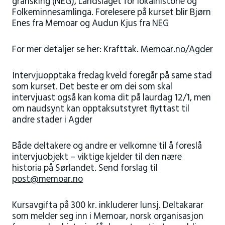
gransking (NEG), Landslaget for lokalhistorie og
Folkeminnesamlinga. Forelesere på kurset blir Bjørn
Enes fra Memoar og Audun Kjus fra NEG
For mer detaljer se her: Krafttak.
Memoar.no/Agder
Intervjuopptaka fredag kveld foregår på same stad
som kurset. Det beste er om dei som skal
intervjuast også kan koma dit på laurdag 12/1, men
om naudsynt kan opptaksutstyret flyttast til
andre stader i Agder
Både deltakere og andre er velkomne til å foreslå
intervjuobjekt – viktige kjelder til den nære
historia på Sørlandet. Send forslag til
post@memoar.no
Kursavgifta på 300 kr. inkluderer lunsj. Deltakarar
som melder seg inn i Memoar, norsk organisasjon