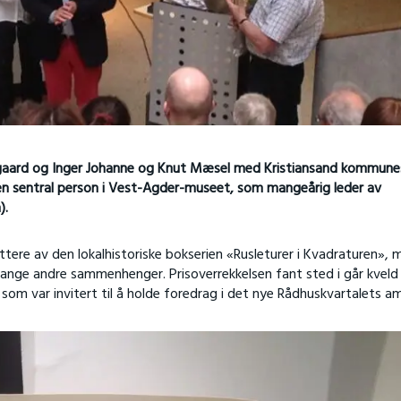
gaard og Inger Johanne og Knut Mæsel med Kristiansand kommune
 en sentral person i Vest-Agder-museet, som mangeårig leder av
).
ttere av den lokalhistoriske bokserien «Rusleturer i Kvadraturen», 
i mange andre sammenhenger. Prisoverrekkelsen fant sted i går kveld
som var invitert til å holde foredrag i det nye Rådhuskvartalets am