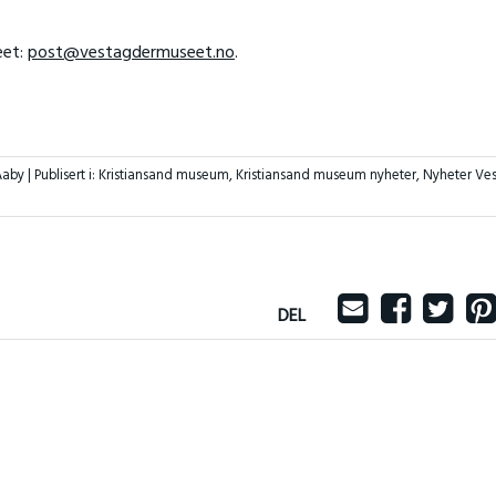
eet:
post@vestagdermuseet.no
.
Aaby |
Publisert i:
Kristiansand museum
,
Kristiansand museum nyheter
,
Nyheter Ves
DEL