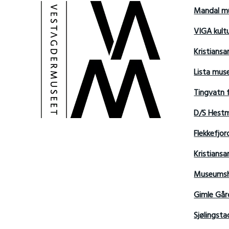
Mandal m
VIGA kult
Kristians
Lista mu
Tingvatn 
D/S Hest
Flekkefjo
Kristian
Museumsh
Gimle Går
Sjølingsta