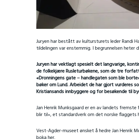
Juryen har bestått av kultursturets leder Randi 
tildelingen var enstemmig. I begrunnelsen heter d
Juryen har vektlagt spesielt det langvarige, konti
de folkekjære Rusleturbøkene, som de tre forfatte
«Dronningens gate – handlegaten som ble borte». 
bøker om Lund. Arbeidet de har gjort vurderes som
Kristiansands innbyggere og for besøkende til by
Jan Henrik Munksgaard er en av landets fremste 
blir til», et standardverk om det norske flaggets 
Vest-Agder-museet ønsket å hedre Jan Henrik Mun
boka her
.