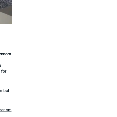
gjennom
e
 for
ymbol
mer om