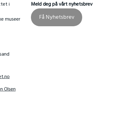
tet i
Meld deg på vårt nyhetsbrev
Få Nyhetsbrev
ske museer
nsand
t.no
hn Olsen