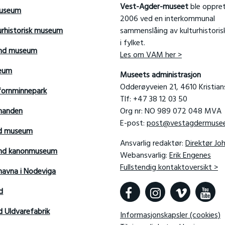
Vest-Agder-museet
ble oppret
useum
2006 ved en interkommunal
urhistorisk museum
sammenslåing av kulturhistori
i fylket.
and museum
Les om VAM her >
seum
Museets administrasjon
Odderøyveien 21, 4610 Kristia
fornminnepark
Tlf: +47 38 12 03 50
manden
Org nr: NO 989 072 048 MVA
E-post:
post@vestagdermusee
rd museum
Ansvarlig redaktør:
Direktør Jo
sand kanonmuseum
Webansvarlig:
Erik Engenes
Fullstendig kontaktoversikt >
avna i Nodeviga
d
d Uldvarefabrik
Informasjonskapsler (cookies)