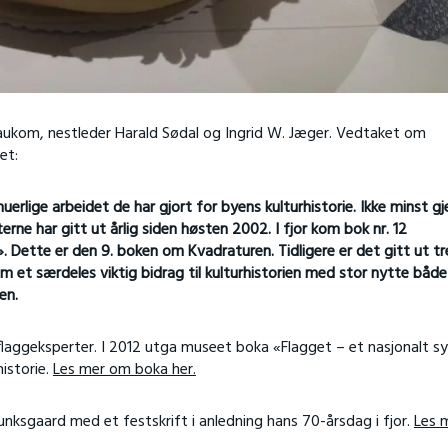
Haukom, nestleder Harald Sødal og Ingrid W. Jæger. Vedtaket om
et:
nuerlige arbeidet de har gjort for byens kulturhistorie. Ikke minst 
rne har gitt ut årlig siden høsten 2002. I fjor kom bok nr. 12
Dette er den 9. boken om Kvadraturen. Tidligere er det gitt ut tr
 et særdeles viktig bidrag til kulturhistorien med stor nytte både
en.
flaggeksperter. I 2012 utga museet boka «Flagget – et nasjonalt s
historie.
Les mer om boka her.
ksgaard med et festskrift i anledning hans 70-årsdag i fjor.
Les 