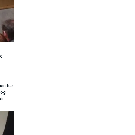
s
men har
 og
fi.