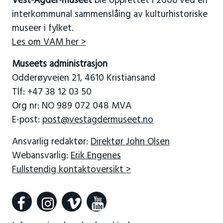
Vest-Agder-museet
ble opprettet i 2006 ved en
interkommunal sammenslåing av kulturhistoriske
museer i fylket.
Les om VAM her >
Museets administrasjon
Odderøyveien 21, 4610 Kristiansand
Tlf: +47 38 12 03 50
Org nr: NO 989 072 048 MVA
E-post:
post@vestagdermuseet.no
Ansvarlig redaktør:
Direktør John Olsen
Webansvarlig:
Erik Engenes
Fullstendig kontaktoversikt >