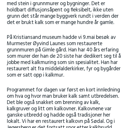
med stein i grunnmurer og bygninger. Det er
holdbart diffusjonsåpent og fleksibelt, ikke uten
grunn det står mange byggverk rundt i verden der
det er brukt kalk som er mange hundre år gamle.
På Kristiansand museum hadde vi 9.mai besøk av
Murmester Øyvind Launes som restaurerte
grunnmuren på Gimle gård. Han har 40 års erfaring
som murer der han de 20 siste har dedikert seg til å
jobbe med kalkmuring som sin spesialitet. Han har
restaurert alt fra middelalderkirker, fyr og bygårder
som er satt opp i kalkmur.
Programmet for dagen var først en kort innledning
om hva og hvor man bruker kalk samt utbredelsen.
Det ble også snakket om brenning av kalk,
kalkgruver og litt om kalkovner. Kalkovnene var
ganske utbredd og hadde også tradisjoner her
lokalt. Vi har en restaurert kalkovn på Sødal. Og i
Jegersberg er det fortsatt spor etter kalkbrudd,