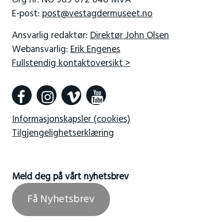
Org nr: NO 989 072 048 MVA
E-post:
post@vestagdermuseet.no
Ansvarlig redaktør:
Direktør John Olsen
Webansvarlig:
Erik Engenes
Fullstendig kontaktoversikt >
Informasjonskapsler (cookies)
Tilgjengelighetserklæring
Meld deg på vårt nyhetsbrev
Få Nyhetsbrev