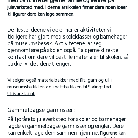
med barn. Inviter gjerne familie og venner på
juleverksted med
. I denne artikkelen finner dere noen ideer
til figurer dere kan lage sammen.
De fleste ideene vi deler her er aktiviteter vi
tidligere har gjort med skoleklasser og barnehager
på museumsbesøk. Aktivitetene lar seg
gjennomføre på skolen også. Ta gjerne direkte
kontakt om dere vil bestille materialer til skolen, så
pakker vi det dere trenger.
Vi selger også materialpakker med filt, garn og ull i
museumsbutikken og i
nettbutikken til Sjølingstad
Uldvarefabrik
.
Gammeldagse garnnisser:
På fjorårets juleverksted for skoler og barnehager
lagde vi gammeldagse garnnisser og engler. Dere
kan enkelt lage dem sammen hjemme.
Figurene kan