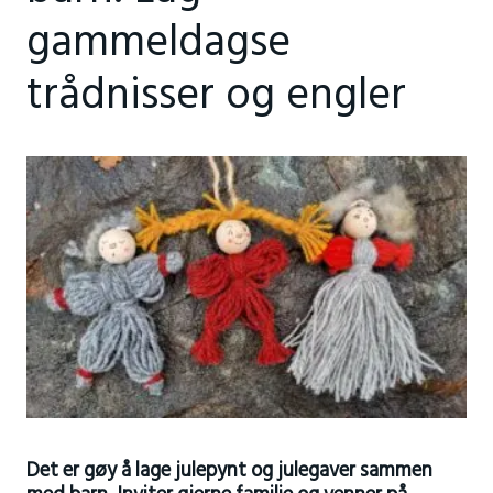
gammeldagse
trådnisser og engler
Det er gøy å lage julepynt og julegaver sammen