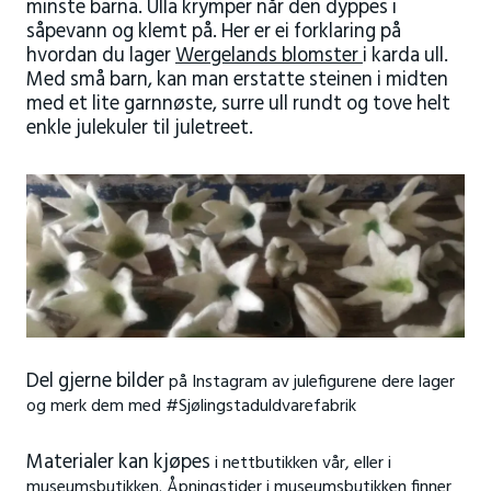
minste barna. Ulla krymper når den dyppes i
såpevann og klemt på. Her er ei forklaring på
hvordan du lager
Wergelands blomster
i karda ull.
Med små barn, kan man erstatte steinen i midten
med et lite garnnøste, surre ull rundt og tove helt
enkle julekuler til juletreet.
Del gjerne bilder
på Instagram
av julefigurene dere lager
og merk dem med #Sjølingstaduldvarefabrik
Materialer kan kjøpes
i nettbutikken vår, eller i
museumsbutikken.
Åpningstider i museumsbutikken finner