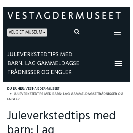
VELG ET MUSEUM
JULEVERKSTEDTIPS MED
BARN: LAG GAMMELDAGSE
TRÅDNISSER OG ENGLER
DU ER HER:
VEST-AGDER-MUSEET
JULEVERKSTEDTIPS MED BARN: LAG GAMMELDAGSE TRÅDNISSER OG
ENGLER
Juleverkstedtips med
barn: Lag