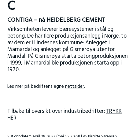
C
CONTIGA – nå HEIDELBERG CEMENT
Virksomheten leverer bæresystemer i stål og
betong. De har flere produksjonsanlegg i Norge, to
av dem er i Lindesnes kommune: Anlegget i
Marnardal og anlegget på Gismerøya utenfor
Mandal. På Gismerøya starta betongproduksjonen
i 1999, i Marnardal ble produksjonen starta opp i
1970.
Les mer på bedriftens egne
nettsider
.
Tilbake til oversikt over industribedrifter:
TRYKK
HER
Sist oppdatert:
april 28, 2023
(mai 16, 2024)
| Av Birgitte Sørensen |