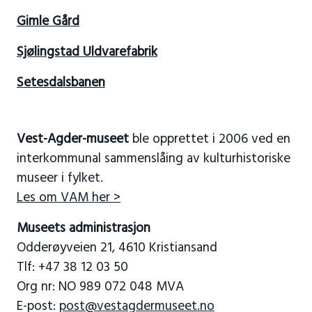
Gimle Gård
Sjølingstad Uldvarefabrik
Setesdalsbanen
Vest-Agder-museet
ble opprettet i 2006 ved en
interkommunal sammenslåing av kulturhistoriske
museer i fylket.
Les om VAM her >
Museets administrasjon
Odderøyveien 21, 4610 Kristiansand
Tlf: +47 38 12 03 50
Org nr: NO 989 072 048 MVA
E-post:
post@vestagdermuseet.no