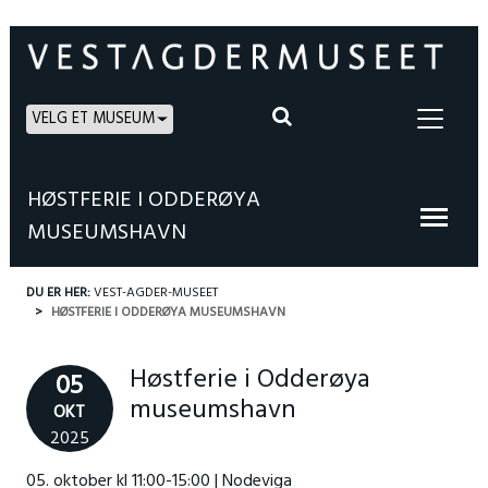
VELG ET MUSEUM
HØSTFERIE I ODDERØYA
MUSEUMSHAVN
DU ER HER:
VEST-AGDER-MUSEET
HØSTFERIE I ODDERØYA MUSEUMSHAVN
Høstferie i Odderøya
05
museumshavn
OKT
2025
05. oktober kl 11:00-15:00 | Nodeviga