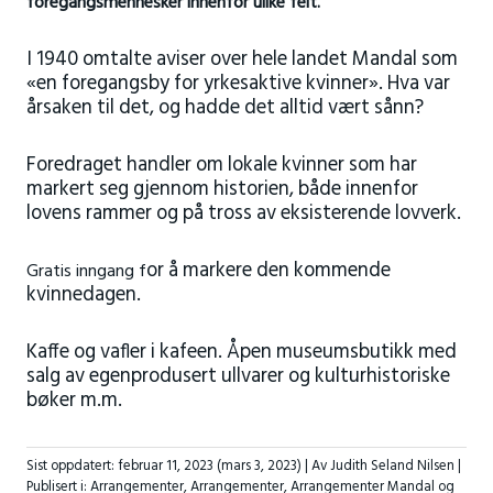
foregangsmennesker innenfor ulike felt.
I 1940 omtalte aviser over hele landet Mandal som
«en foregangsby for yrkesaktive kvinner». Hva var
årsaken til det, og hadde det alltid vært sånn?
Foredraget handler om lokale kvinner som har
markert seg gjennom historien, både innenfor
lovens rammer og på tross av eksisterende lovverk.
or å markere den kommende
Gratis inngang f
kvinnedagen.
Kaffe og vafler i kafeen. Åpen museumsbutikk med
salg av egenprodusert ullvarer og kulturhistoriske
bøker m.m.
Sist oppdatert:
februar 11, 2023
(mars 3, 2023)
| Av Judith Seland Nilsen |
Publisert i:
Arrangementer
,
Arrangementer
,
Arrangementer Mandal og