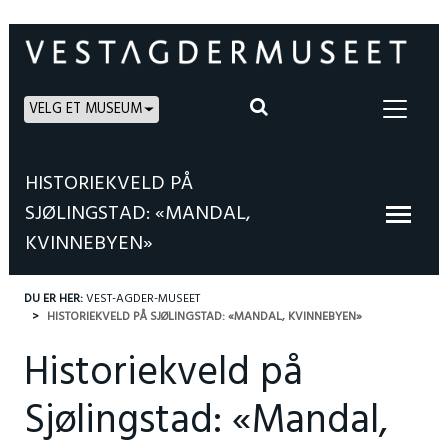
VELG ET MUSEUM
HISTORIEKVELD PÅ
SJØLINGSTAD: «MANDAL,
KVINNEBYEN»
DU ER HER:
VEST-AGDER-MUSEET
HISTORIEKVELD PÅ SJØLINGSTAD: «MANDAL, KVINNEBYEN»
Historiekveld på
Sjølingstad: «Mandal,