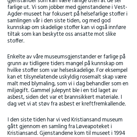
gjenstander som kan være farlige uten at de ser
farlige ut. Vi som jobber med gjenstandene i Vest-
Agder-museet har fokusert på helsefarlige stoffer i
samlingen vår i den siste tiden, og med god
kunnskap om skadelige stoffer kan vi også innføre
tiltak som kan beskytte oss ansatte mot slike
stoffer.
Enkelte av våre museumsgjenstander er farlige på
grunn av tidligere tiders mangel på kunnskap om
hvilke stoffer som var helseskadelige. For eksempel
kan et tilsynelatende uskyldig rosemalt skap være
malt med blymaling, som vi i dag behandler som en
miljøgift. Gammel julepynt ble i en tid laget av
asbest, siden det var et brannsikkert materiale. I
dag vet vi at støv fra asbest er kreftfremkallende.
I den siste tiden har vi ved Kristiansand museum
gått gjennom en samling fra Løveapoteket i
Kristiansand. Gjenstandene kom til museet i 1994