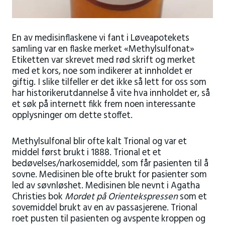
En av medisinflaskene vi fant i Løveapotekets
samling var en flaske merket «Methylsulfonat»
Etiketten var skrevet med rød skrift og merket
med et kors, noe som indikerer at innholdet er
giftig. I slike tilfeller er det ikke så lett for oss som
har historikerutdannelse å vite hva innholdet er, så
et søk på internett fikk frem noen interessante
opplysninger om dette stoffet.
Methylsulfonal blir ofte kalt Trional og var et
middel først brukt i 1888. Trional et et
bedøvelses/narkosemiddel, som får pasienten til å
sovne. Medisinen ble ofte brukt for pasienter som
led av søvnløshet. Medisinen ble nevnt i Agatha
Christies bok
Mordet på Orientekspressen
som et
sovemiddel brukt av en av passasjerene. Trional
roet pusten til pasienten og avspente kroppen og