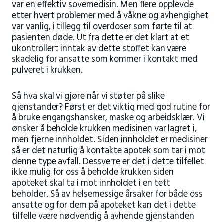
var en effektiv sovemedisin. Men flere opplevde
etter hvert problemer med å våkne og avhengighet
var vanlig, i tillegg til overdoser som førte til at
pasienten døde. Ut fra dette er det klart at et
ukontrollert inntak av dette stoffet kan være
skadelig for ansatte som kommer i kontakt med
pulveret i krukken.
Så hva skal vi gjøre når vi støter på slike
gjenstander? Først er det viktig med god rutine for
å bruke engangshansker, maske og arbeidsklær. Vi
ønsker å beholde krukken medisinen var lagret i,
men fjerne innholdet. Siden innholdet er medisiner
så er det naturlig å kontakte apotek som tar i mot
denne type avfall. Dessverre er det i dette tilfellet
ikke mulig for oss å beholde krukken siden
apoteket skal ta i mot innholdet i en tett
beholder. Så av helsemessige årsaker for både oss
ansatte og for dem på apoteket kan det i dette
tilfelle være nødvendig å avhende gjenstanden