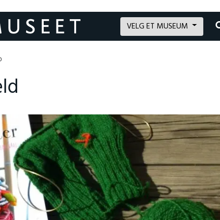
VELG ET MUSEUM
D
eld