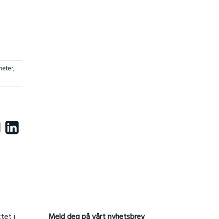
heter
,
tet i
Meld deg på vårt nyhetsbrev