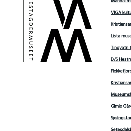
Mandal m
VIGA kult
Kristians
Lista mu
Tingvatn 
D/S Hest
Flekkefjo
Kristian
Museumsh
Gimle Går
Sjølingsta
Setesdals