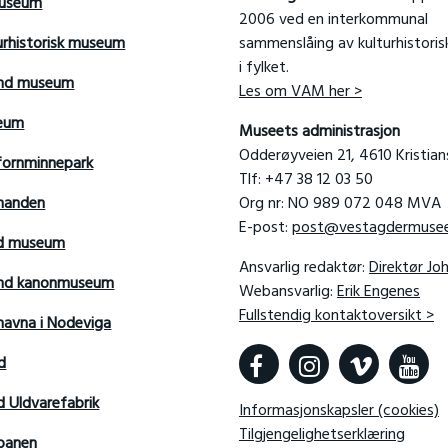
useum
2006 ved en interkommunal
urhistorisk museum
sammenslåing av kulturhistori
i fylket.
and museum
Les om VAM her >
seum
Museets administrasjon
Odderøyveien 21, 4610 Kristia
fornminnepark
Tlf: +47 38 12 03 50
manden
Org nr: NO 989 072 048 MVA
E-post:
post@vestagdermusee
rd museum
Ansvarlig redaktør:
Direktør Jo
sand kanonmuseum
Webansvarlig:
Erik Engenes
Fullstendig kontaktoversikt >
avna i Nodeviga
d
d Uldvarefabrik
Informasjonskapsler (cookies)
Tilgjengelighetserklæring
banen