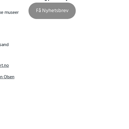
Få Nyhetsbrev
ske museer
nsand
t.no
hn Olsen