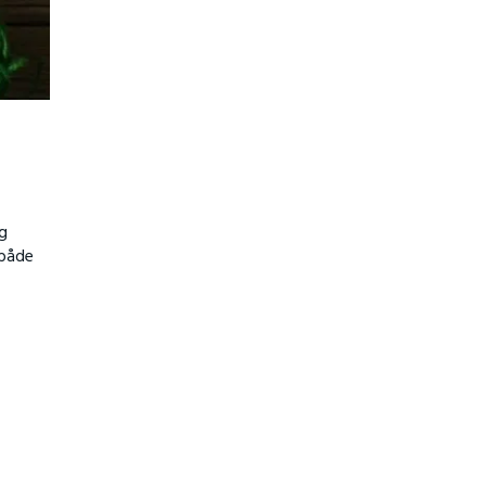
og
 både