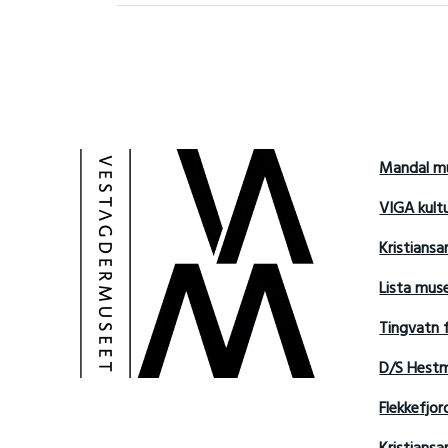
Mandal m
VIGA kult
Kristians
Lista mu
Tingvatn 
D/S Hest
Flekkefjo