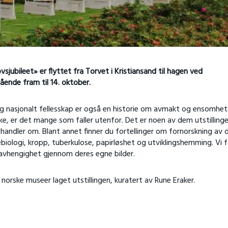
sjubileet» er flyttet fra Torvet i Kristiansand til hagen ved
ende fram til 14. oktober.
 nasjonalt fellesskap er også en historie om avmakt og ensomhet.
e, er det mange som faller utenfor. Det er noen av dem utstilling
handler om. Blant annet finner du fortellinger om fornorskning av 
biologi, kropp, tuberkulose, papirløshet og utviklingshemming. Vi f
avhengighet gjennom deres egne bilder.
ske museer laget utstillingen, kuratert av Rune Eraker.