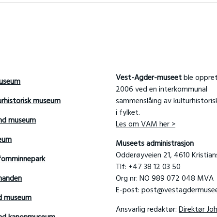
Vest-Agder-museet
ble oppret
useum
2006 ved en interkommunal
urhistorisk museum
sammenslåing av kulturhistori
i fylket.
and museum
Les om VAM her >
seum
Museets administrasjon
Odderøyveien 21, 4610 Kristia
fornminnepark
Tlf: +47 38 12 03 50
manden
Org nr: NO 989 072 048 MVA
E-post:
post@vestagdermusee
rd museum
Ansvarlig redaktør:
Direktør Jo