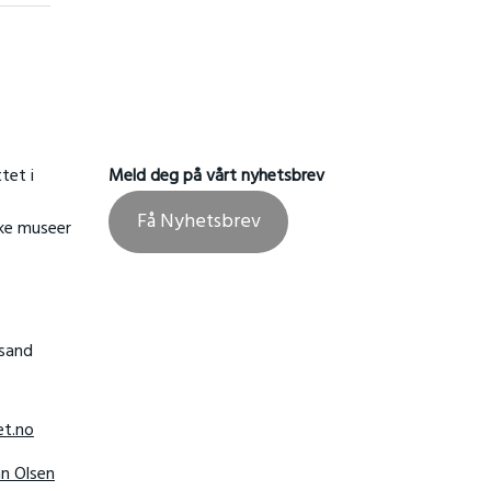
tet i
Meld deg på vårt nyhetsbrev
Få Nyhetsbrev
ske museer
nsand
t.no
hn Olsen