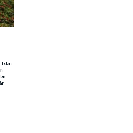
 I den
en
den
år