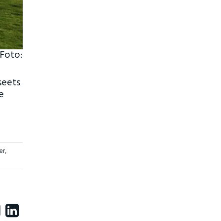
 Foto:
seets
e
er
,