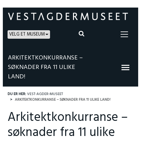
VELG ET MUSEUM
ARKITEKTKONKURRANSE –
SØKNADER FRA 11 ULIKE
LAND!
DU ER HER:
VEST-AGDER-MUSEET
ARKITEKTKONKURRANSE – SØKNADER FRA 11 ULIKE LAND!
Arkitektkonkurranse –
søknader fra 11 ulike