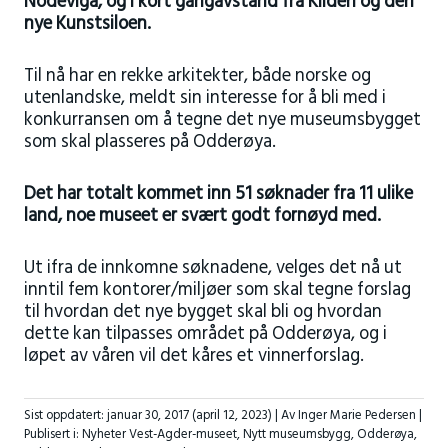
Nodeviga, og i kort gangavstand fra Kilden og den
nye Kunstsiloen.
Til nå har en rekke arkitekter, både norske og
utenlandske, meldt sin interesse for å bli med i
konkurransen om å tegne det nye museumsbygget
som skal plasseres på Odderøya.
Det har totalt kommet inn 51 søknader fra 11 ulike
land, noe museet er svært godt fornøyd med.
Ut ifra de innkomne søknadene, velges det nå ut
inntil fem kontorer/miljøer som skal tegne forslag
til hvordan det nye bygget skal bli og hvordan
dette kan tilpasses området på Odderøya, og i
løpet av våren vil det kåres et vinnerforslag.
Sist oppdatert:
januar 30, 2017
(april 12, 2023)
| Av Inger Marie Pedersen |
Publisert i:
Nyheter Vest-Agder-museet
,
Nytt museumsbygg
,
Odderøya
,