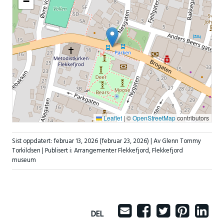
−
Leaflet
|
©
OpenStreetMap
contributors
Sist oppdatert:
februar 13, 2026
(februar 23, 2026)
| Av Glenn Tommy
Torkildsen |
Publisert i:
Arrangementer Flekkefjord
,
Flekkefjord
museum
DEL