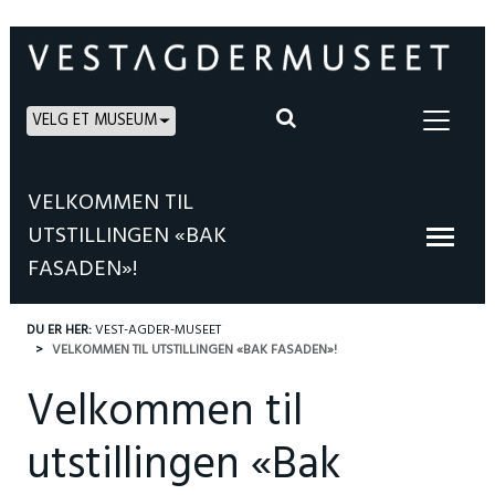
VELG ET MUSEUM
VELKOMMEN TIL
UTSTILLINGEN «BAK
FASADEN»!
DU ER HER:
VEST-AGDER-MUSEET
VELKOMMEN TIL UTSTILLINGEN «BAK FASADEN»!
Velkommen til
utstillingen «Bak