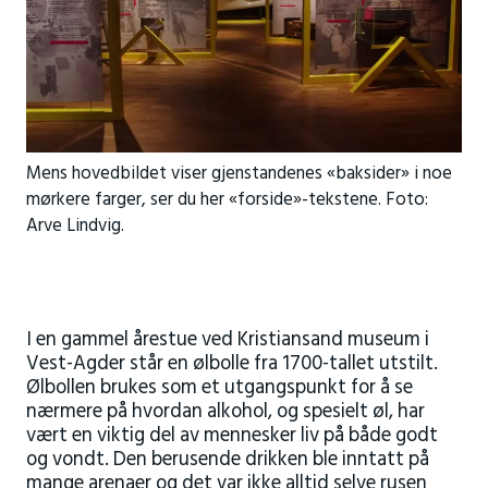
Mens hovedbildet viser gjenstandenes «baksider» i noe
mørkere farger, ser du her «forside»-tekstene. Foto:
Arve Lindvig.
I en gammel årestue ved Kristiansand museum i
Vest-Agder står en ølbolle fra 1700-tallet utstilt.
Ølbollen brukes som et utgangspunkt for å se
nærmere på hvordan alkohol, og spesielt øl, har
vært en viktig del av mennesker liv på både godt
og vondt. Den berusende drikken ble inntatt på
mange arenaer og det var ikke alltid selve rusen