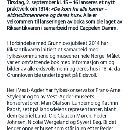
Tirsdag, 2. september kl. 15 – 16 lanseres et nytt
praktverk om 1814:
«
De kom fra alle kanter –
eidsvollsmennene og deres hus
«.
Alle er
velkommen til lanseringen av boka som ble laget av
Riksantikvaren i samarbeid med Cappelen Damm.
I forbindelse med Grunnlovsjubileet 2014 har
Riksantikvaren initiert et samarbeid med
fylkeskommunene og museene i hele Norge. Målet
var en omfattende bok med informasjon om og
bilder av alle eidsvollsmenn og deres hus i 1814, da
Grunnloven ble undertegnet på Eidsvoll.
Her i Vest-Agder har fylkeskonservator Frans-Arne
Stylegar og to av Vest-Agder-museets
konservatorer, Mari Olafson Lundemo og Kathrin
Pabst, sett på landsdelens representanter, blant
dem Gabriel Lund, Ole Clausen Mørch, Peder
Johnsen, Nicolai Wergeland og Syvert Eeg. Bildet
lenger oppe er huset som står igjen etter Peder