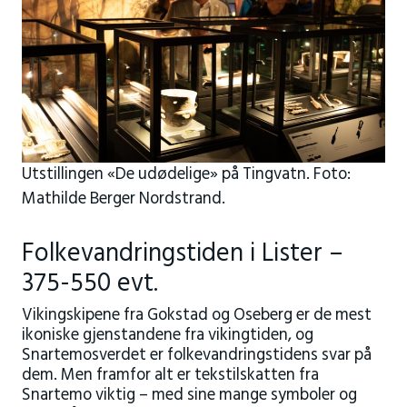
Utstillingen «De udødelige» på Tingvatn. Foto:
Mathilde Berger Nordstrand.
Folkevandringstiden i Lister –
375-550 evt.
Vikingskipene fra Gokstad og Oseberg er de mest
ikoniske gjenstandene fra vikingtiden, og
Snartemosverdet er folkevandringstidens svar på
dem. Men framfor alt er tekstilskatten fra
Snartemo viktig – med sine mange symboler og