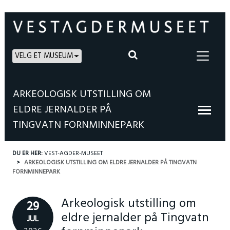
VELG ET MUSEUM
ARKEOLOGISK UTSTILLING OM
ELDRE JERNALDER PÅ
TINGVATN FORNMINNEPARK
DU ER HER:
VEST-AGDER-MUSEET
ARKEOLOGISK UTSTILLING OM ELDRE JERNALDER PÅ TINGVATN
FORNMINNEPARK
Arkeologisk utstilling om
29
eldre jernalder på Tingvatn
JUL