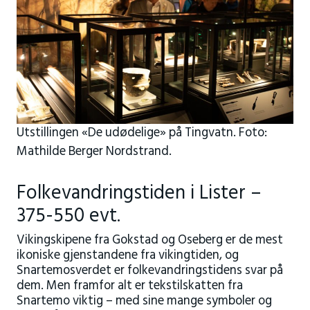
Utstillingen «De udødelige» på Tingvatn. Foto:
Mathilde Berger Nordstrand.
Folkevandringstiden i Lister –
375-550 evt.
Vikingskipene fra Gokstad og Oseberg er de mest
ikoniske gjenstandene fra vikingtiden, og
Snartemosverdet er folkevandringstidens svar på
dem. Men framfor alt er tekstilskatten fra
Snartemo viktig – med sine mange symboler og