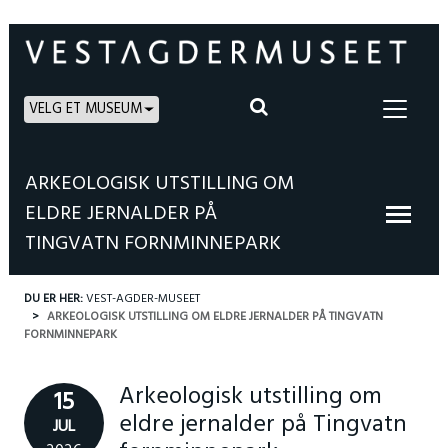
VELG ET MUSEUM
ARKEOLOGISK UTSTILLING OM
ELDRE JERNALDER PÅ
TINGVATN FORNMINNEPARK
DU ER HER:
VEST-AGDER-MUSEET
ARKEOLOGISK UTSTILLING OM ELDRE JERNALDER PÅ TINGVATN
FORNMINNEPARK
Arkeologisk utstilling om
15
eldre jernalder på Tingvatn
JUL