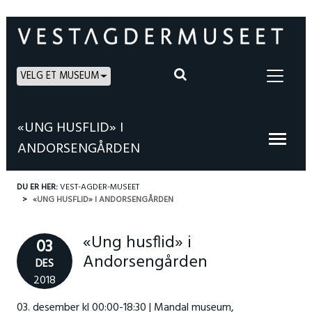
VELG ET MUSEUM
«UNG HUSFLID» I
ANDORSENGÅRDEN
DU ER HER:
VEST-AGDER-MUSEET
«UNG HUSFLID» I ANDORSENGÅRDEN
«Ung husflid» i
03
Andorsengården
DES
2018
03. desember kl 00:00-18:30 | Mandal museum,