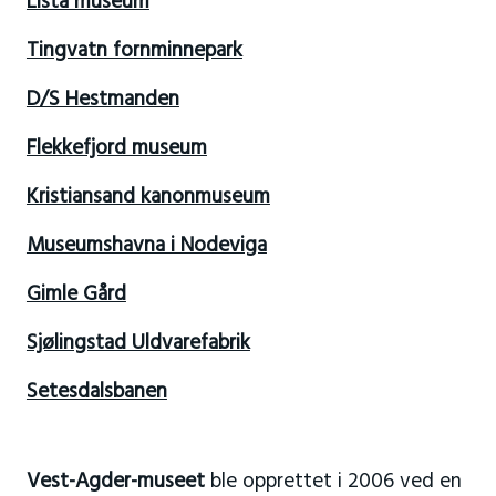
Lista museum
Tingvatn fornminnepark
D/S Hestmanden
Flekkefjord museum
Kristiansand kanonmuseum
Museumshavna i Nodeviga
Gimle Gård
Sjølingstad Uldvarefabrik
Setesdalsbanen
Vest-Agder-museet
ble opprettet i 2006 ved en