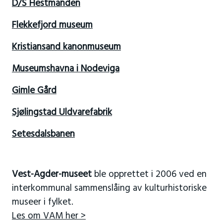
D/S Hestmanden
Flekkefjord museum
Kristiansand kanonmuseum
Museumshavna i Nodeviga
Gimle Gård
Sjølingstad Uldvarefabrik
Setesdalsbanen
Vest-Agder-museet
ble opprettet i 2006 ved en
interkommunal sammenslåing av kulturhistoriske
museer i fylket.
Les om VAM her >