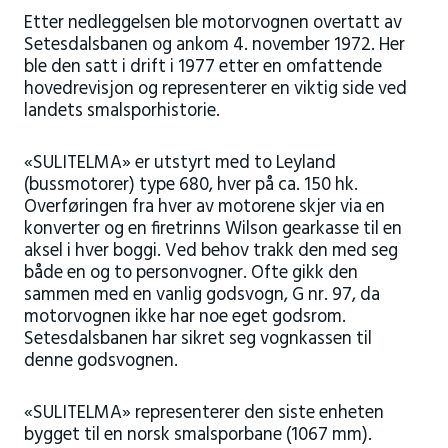
Etter nedleggelsen ble motorvognen overtatt av
Setesdalsbanen og ankom 4. november 1972. Her
ble den satt i drift i 1977 etter en omfattende
hovedrevisjon og representerer en viktig side ved
landets smalsporhistorie.
«SULITELMA» er utstyrt med to Leyland
(bussmotorer) type 680, hver på ca. 150 hk.
Overføringen fra hver av motorene skjer via en
konverter og en firetrinns Wilson gearkasse til en
aksel i hver boggi. Ved behov trakk den med seg
både en og to personvogner. Ofte gikk den
sammen med en vanlig godsvogn, G nr. 97, da
motorvognen ikke har noe eget godsrom.
Setesdalsbanen har sikret seg vognkassen til
denne godsvognen.
«SULITELMA» representerer den siste enheten
bygget til en norsk smalsporbane (1067 mm).