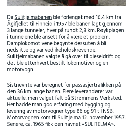
Da
Sulitjelmabanen
ble forlenget med 16.4 km fra
Ågifjellet til Finneid i 1957 ble banen lagt gjennom
3 lange tunneler, hver på rundt 2,8 km. Røykplagen
i tunnelene ble ansett for å være et problem.
Damplokomotivene begynte dessuten å bli
nedslitte og var vedlikeholdskrevende.
Sulitjelmabanen valgte å gå over til dieseldrift og
det ble etterhvert bestilt lokomotiver og en
motorvogn.
Sistnevnte var beregnet for passasjertrafikken på
den 36 km lange banen. Flere leverandører var
aktuelle, men valget falt på Strømmens Verksted.
Her hadde man god erfaring med bygging og
levering av motorvogner type 86 og 91 til NSB.
Motorvognen kom til Sulitjelma 12. november 1957.
Senere, ca. 1965 fikk den navnet «SULITELMA».