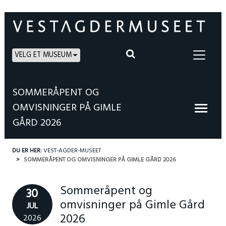
VELG ET MUSEUM
SOMMERÅPENT OG
OMVISNINGER PÅ GIMLE
GÅRD 2026
DU ER HER:
VEST-AGDER-MUSEET
SOMMERÅPENT OG OMVISNINGER PÅ GIMLE GÅRD 2026
Sommeråpent og
30
omvisninger på Gimle Gård
JUL
2026
2026