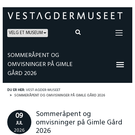
VELG ET MUSEUM
SOMMERÅPENT OG
OMVISNINGER PÅ GIMLE
GÅRD 2026
DU ER HER:
VEST-AGDER-MUSEET
SOMMERÅPENT OG OMVISNINGER PÅ GIMLE GÅRD 2026
Sommeråpent og
09
omvisninger på Gimle Gård
JUL
2026
2026