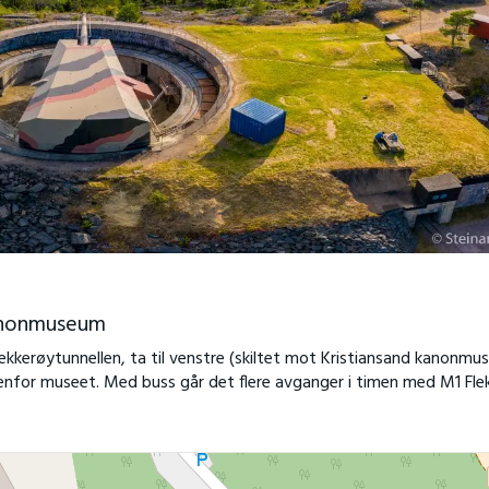
kanonmuseum
ekkerøytunnellen, ta til venstre (skiltet mot Kristiansand kanonmu
denfor museet. Med buss går det flere avganger i timen med M1 Fle