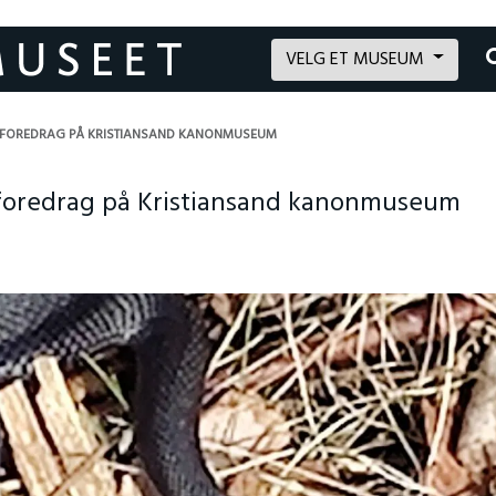
VELG ET MUSEUM
» FOREDRAG PÅ KRISTIANSAND KANONMUSEUM
 foredrag på Kristiansand kanonmuseum