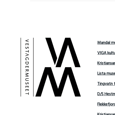
Mandal m
VIGA kult
Kristians
Lista mu
Tingvatn 
D/S Hest
Flekkefjo
Kristian