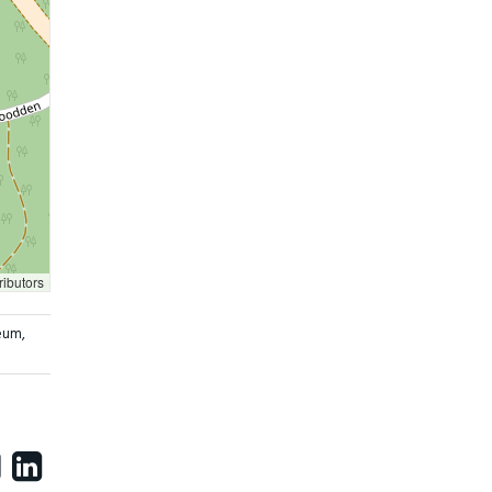
ributors
seum
,