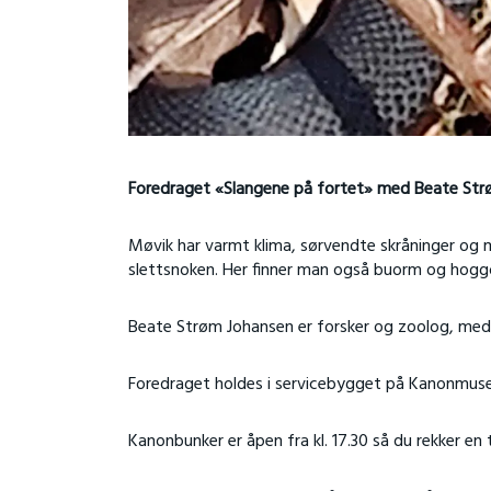
Foredraget «Slangene på fortet» med Beate Strø
Møvik har varmt klima, sørvendte skråninger og m
slettsnoken. Her finner man også buorm og hogg
Beate Strøm Johansen er forsker og zoolog, med s
Foredraget holdes i servicebygget på Kanonmuseet
Kanonbunker er åpen fra kl. 17.30 så du rekker e