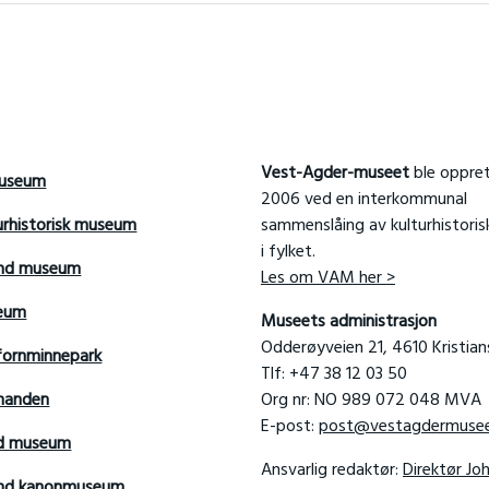
Vest-Agder-museet
ble oppret
useum
2006 ved en interkommunal
urhistorisk museum
sammenslåing av kulturhistori
i fylket.
and museum
Les om VAM her >
seum
Museets administrasjon
Odderøyveien 21, 4610 Kristia
fornminnepark
Tlf: +47 38 12 03 50
manden
Org nr: NO 989 072 048 MVA
E-post:
post@vestagdermusee
rd museum
Ansvarlig redaktør:
Direktør Jo
sand kanonmuseum