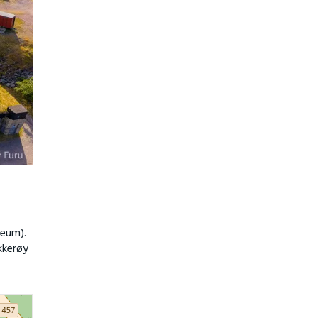
seum).
kkerøy