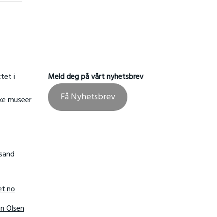
tet i
Meld deg på vårt nyhetsbrev
Få Nyhetsbrev
ske museer
nsand
t.no
hn Olsen