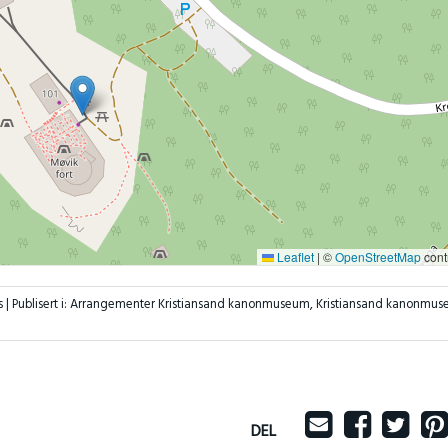
Leaflet
|
©
OpenStreetMap
cont
s |
Publisert i:
Arrangementer Kristiansand kanonmuseum
,
Kristiansand kanonmu
DEL