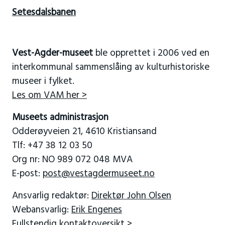
Setesdalsbanen
Vest-Agder-museet
ble opprettet i 2006 ved en
interkommunal sammenslåing av kulturhistoriske
museer i fylket.
Les om VAM her >
Museets administrasjon
Odderøyveien 21, 4610 Kristiansand
Tlf: +47 38 12 03 50
Org nr: NO 989 072 048 MVA
E-post:
post@vestagdermuseet.no
Ansvarlig redaktør:
Direktør John Olsen
Webansvarlig:
Erik Engenes
Fullstendig kontaktoversikt >