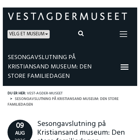
VELG ET MUSEUM
SESONGAVSLUTNING PÅ
KRISTIANSAND MUSEUM: DEN
STORE FAMILIEDAGEN
DU ER HER:
VEST-AGDER-MUSEET
SESONGAVSLUTNING PÅ KRISTIANSAND MUSEUM: DEN STORE
FAMILIEDAGEN
Sesongavslutning på
09
Kristiansand museum: Den
AUG