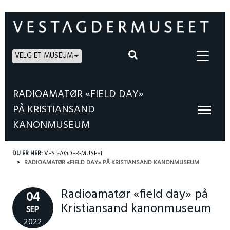
VELG ET MUSEUM
RADIOAMATØR «FIELD DAY»
PÅ KRISTIANSAND
KANONMUSEUM
DU ER HER:
VEST-AGDER-MUSEET
RADIOAMATØR «FIELD DAY» PÅ KRISTIANSAND KANONMUSEUM
Radioamatør «field day» på
04
Kristiansand kanonmuseum
SEP
2022