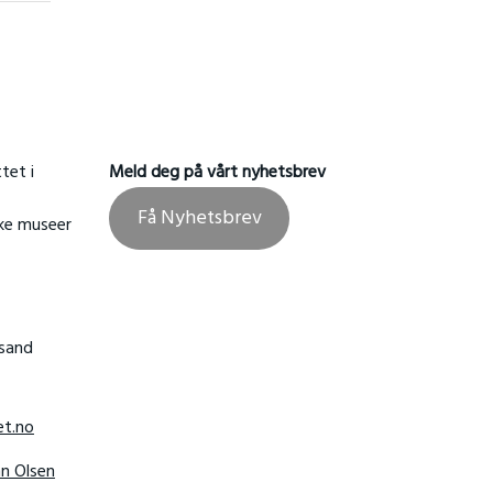
tet i
Meld deg på vårt nyhetsbrev
Få Nyhetsbrev
ske museer
nsand
t.no
hn Olsen