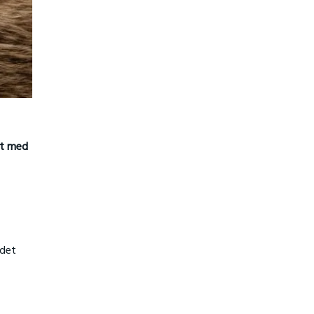
kt med
idet