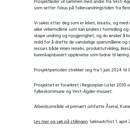
Prosjektleder vil sammen med andre fra Vest-Ag
som setter fokus på folkevandringstiden fra flere 
Vi søker etter deg som er leken, kreativ, og med
ulike virkemidlene som kan brukes i formidling o
skape undring og nysgjerrighet, og du ønsker å bid
redd for å drøfte de vanskelige spørsmålene og se
ressurs både innen reiseliv, produktutvikling, lik
kunnskapsbasert opplevelse som bidrar til læring 
Prosjektperioden strekker seg fra 1. juni 2024 til 
Prosjektet er forankret i Regionplan Lister 2030
fylkeskommune og Vest-Agder-museet.
Arbeidsområde vil primært omfatte Åseral, Kvin
Les mer og søk på stillingen
. Søknadsfrist 1. april