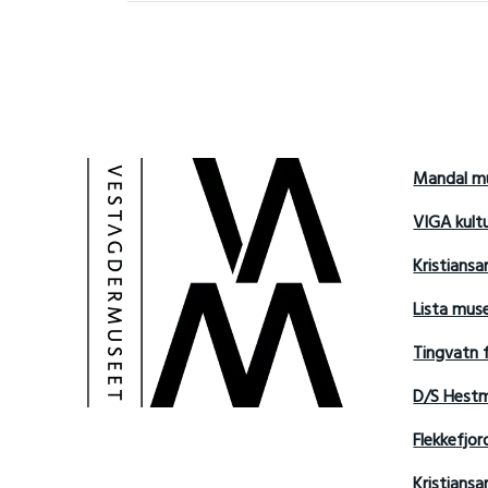
Mandal m
VIGA kult
Kristians
Lista mu
Tingvatn 
D/S Hest
Flekkefjo
Kristian