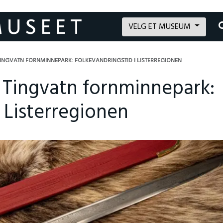
VELG ET MUSEUM
 TINGVATN FORNMINNEPARK: FOLKEVANDRINGSTID I LISTERREGIONEN
d Tingvatn fornminnepark:
 Listerregionen