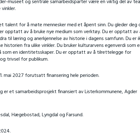
der-museet og sentrale samarbeidsparter være en viktig del av t
vinkler.
 et talent for å møte mennesker med et åpent sinn. Du gleder deg 
g er opptatt av å bruke nye medium som verktøy. Du er opptatt av 
ra til læring og anerkjennelse av historie i dagens samfunn. Du er i
 historien fra ulike vinkler. Du bruker kulturarvens egenverdi som 
eså som en identitetsskaper. Du er opptatt av å tilrettelegge for
og trivsel for publikum.
31. mai 2027 forutsatt finansering hele perioden.
 og er et samarbeidsprosjekt finansiert av Listerkommunene, Agder
esdal, Hægebostad, Lyngdal og Farsund.
 2024.