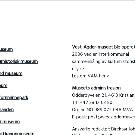
Vest-Agder-museet
ble oppret
useum
2006 ved en interkommunal
urhistorisk museum
sammenslåing av kulturhistori
i fylket.
and museum
Les om VAM her >
seum
Museets administrasjon
Odderøyveien 21, 4610 Kristia
fornminnepark
Tlf: +47 38 12 03 50
manden
Org nr: NO 989 072 048 MVA
E-post:
post@vestagdermusee
rd museum
Ansvarlig redaktør:
Direktør Jo
sand kanonmuseum