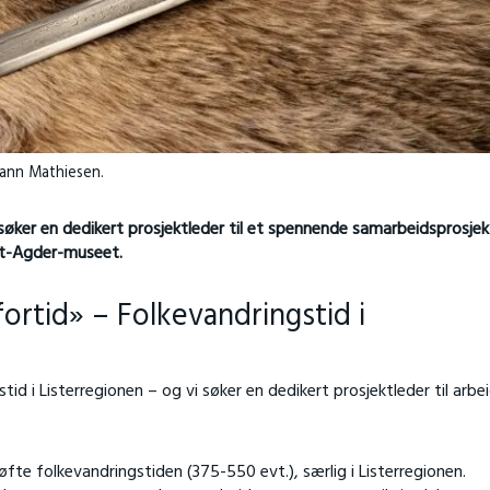
mann Mathiesen.
ker en dedikert prosjektleder til et spennende samarbeidsprosje
t-Agder-museet.
fortid» – Folkevandringstid i
id i Listerregionen – og vi søker en dedikert prosjektleder til arbe
 løfte folkevandringstiden (375-550 evt.), særlig i Listerregionen.