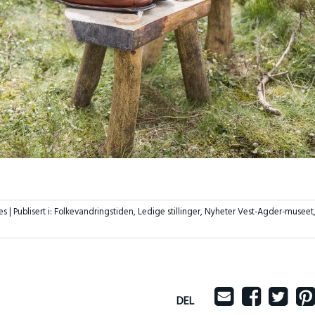
es |
Publisert i:
Folkevandringstiden
,
Ledige stillinger
,
Nyheter Vest-Agder-museet
DEL