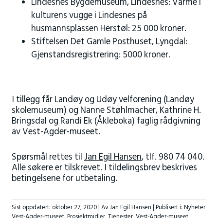
Lindesnes Bygdemuseum, Lindesnes: Varme i
kulturens vugge i Lindesnes på
husmannsplassen Herstøl: 25 000 kroner.
Stiftelsen Det Gamle Posthuset, Lyngdal:
Gjenstandsregistrering: 5000 kroner.
I tillegg får Landøy og Udøy velforening (Landøy
skolemuseum) og Nanne Støhlmacher, Kathrine H.
Bringsdal og Randi Ek (Åkleboka) faglig rådgivning
av Vest-Agder-museet.
Spørsmål rettes til
Jan Egil Hansen
, tlf. 980 74 040.
Alle søkere er tilskrevet. I tildelingsbrev beskrives
betingelsene for utbetaling.
Sist oppdatert:
oktober 27, 2020
| Av Jan Egil Hansen |
Publisert i:
Nyheter
Vest-Agder-museet
,
Prosjektmidler
,
Tjenester
,
Vest-Agder-museet