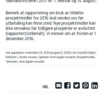
Søknadsfristene i 2017 er: 1. februar og 15. august.
Bemerk at rapportering om bruk av tildelte
prosjektmidler for 2016 skal sendes oss før
utbetaling kan finne sted. Nye prosjektmidler kan
ikke omsøkes før tidligere prosjekter er avsluttet
(rapportert/utbetalt). Vi minner om at fristen er 1.
desember 2016.
Sist oppdatert:
november 29, 2016
(august 8, 2023)
| Av Gunhild Aaby |
Publisert i:
Andre museer
,
Nyheter Vest-Agder-museet
,
Prosjektmidler
,
Tjenester
,
Vest-Agder-museet
DEL