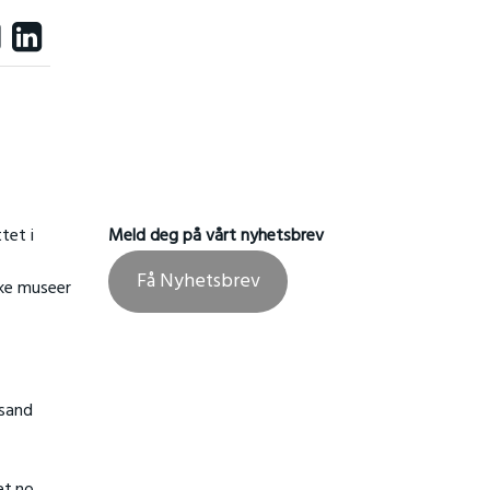
tet i
Meld deg på vårt nyhetsbrev
Få Nyhetsbrev
ske museer
nsand