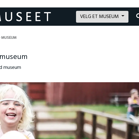
VELG ET MUSEUM
ND MUSEUM
d museum
sand museum