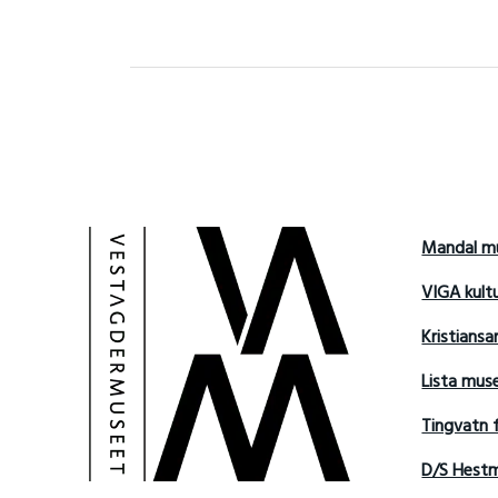
Mandal m
VIGA kult
Kristians
Lista mu
Tingvatn 
D/S Hest