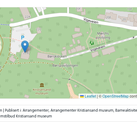
Leaflet
|
©
OpenStreetMap
cont
en |
Publisert i:
Arrangementer
,
Arrangementer Kristiansand museum
,
Barneaktivite
umstilbud Kristiansand museum