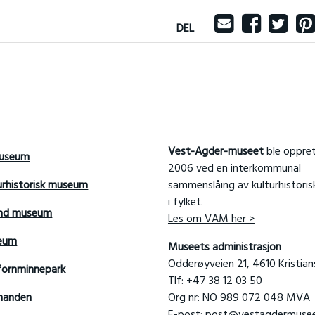
DEL
Vest-Agder-museet
ble oppret
useum
2006 ved en interkommunal
urhistorisk museum
sammenslåing av kulturhistori
i fylket.
and museum
Les om VAM her >
seum
Museets administrasjon
Odderøyveien 21, 4610 Kristia
fornminnepark
Tlf: +47 38 12 03 50
manden
Org nr: NO 989 072 048 MVA