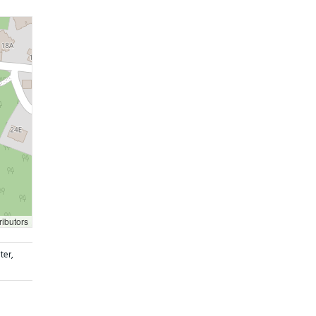
ributors
ter
,