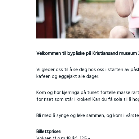
Velkommen til bypåske på Kristiansand museum 28
Vi gleder oss til å se deg hos oss i starten av pås
kafeen og eggejakt alle dager.
Kom og hør kjerringa på tunet fortelle masse rar
for riset som står i kroken! Kan du få sola til å 
Bli med å synge og leke sammen, og kom i vårst
Billettpriser:
Voksen (f.o.m 18 år): 125,-