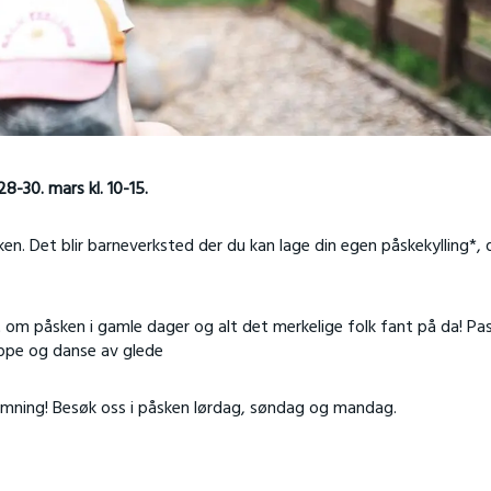
-30. mars kl. 10-15.
ken. Det blir barneverksted der du kan lage din egen påskekylling*, q
t om påsken i gamle dager og alt det merkelige folk fant på da! Pa
hoppe og danse av glede
emning! Besøk oss i påsken lørdag, søndag og mandag.