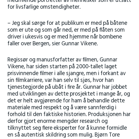
medrivende portretter av mennesker som er utsatt
for livsfarlige omstendigheter.
– Jeg skal sørge for at publikum er med på båtene
som er ute og som går ned, er med på flåten som
driver i ukesvis og er med hjemme når bombene
faller over Bergen, sier Gunnar Vikene.
Regissør og manusforfatter av filmen, Gunnar
Vikene, har siden starten på 2000-tallet laget
prisvinnende filmer i alle sjangre, men i forkant av
sin filmkarriere, var han selv til sjøs, hvor han
tjenestegjorde på ubåt i fire år. Gunnar har jobbet
med utviklingen av dette prosjektet i mange år, og
det er helt avgjørende for ham å behandle dette
materiale med respekt og å være sannferdig i
forhold til den faktiske historien. Produksjonen har
derfor gjort enorme mengder research og
tilknyttet seg flere eksperter for å kunne formidle
en så autentisk skildring som mulig. Bjørn Tore