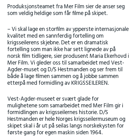
Produksjonsteamet fra Mer Film sier de anser seg
som veldig heldige som får filme på skipet.
– Vi skal lage en storfilm av ypperste internasjonale
kvalitet med en sannferdig fortelling om
krigsseilerens skjebne. Det er en dramatisk
fortelling som man ikke har sett lignede av på
norsk film tidligere, sier produsent Maria Ekerhovd i
Mer Film. Vi gleder oss til samarbeidet med Vest-
Agder-muset og D/S Hestmanden og ser frem til
både å lage filmen sammen og å jobbe sammen
etterpå med formidling av KRIGSSEILEREN.
Vest-Agder-museet er svært glade for
mulighetene som samarbeidet med Mer Film gir i
formidlingen av krigsseilernes historie. D/S
Hestmanden er hele Norges krigsseilermuseum og
skipet skal i år ut på seilas langs norskekysten for
første gang for egen maskin siden 1964.