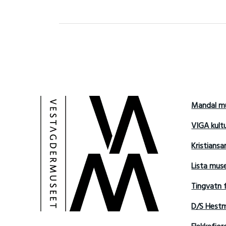
Mandal m
VIGA kult
Kristians
Lista mu
Tingvatn 
D/S Hest