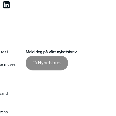
tet i
Meld deg på vårt nyhetsbrev
Få Nyhetsbrev
ske museer
nsand
t.no