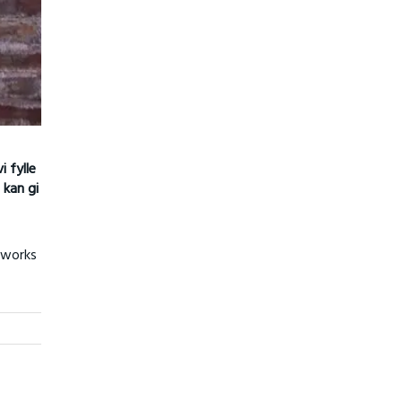
 fylle
 kan gi
eworks