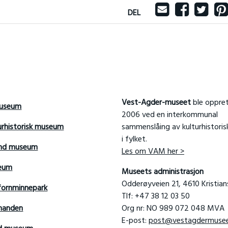
DEL
Vest-Agder-museet
ble oppret
useum
2006 ved en interkommunal
urhistorisk museum
sammenslåing av kulturhistori
i fylket.
and museum
Les om VAM her >
seum
Museets administrasjon
Odderøyveien 21, 4610 Kristia
fornminnepark
Tlf: +47 38 12 03 50
manden
Org nr: NO 989 072 048 MVA
E-post:
post@vestagdermusee