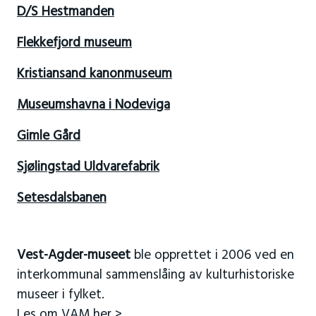
D/S Hestmanden
Flekkefjord museum
Kristiansand kanonmuseum
Museumshavna i Nodeviga
Gimle Gård
Sjølingstad Uldvarefabrik
Setesdalsbanen
Vest-Agder-museet
ble opprettet i 2006 ved en
interkommunal sammenslåing av kulturhistoriske
museer i fylket.
Les om VAM her >