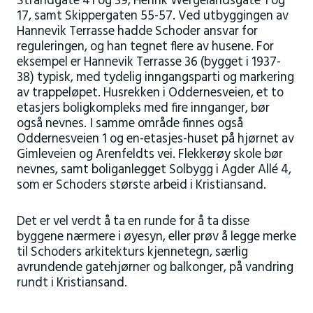
Strandgate 41 og 39, Henrik Wergelandsgate 1 og
17, samt Skippergaten 55-57. Ved utbyggingen av
Hannevik Terrasse hadde Schoder ansvar for
reguleringen, og han tegnet flere av husene. For
eksempel er Hannevik Terrasse 36 (bygget i 1937-
38) typisk, med tydelig inngangsparti og markering
av trappeløpet. Husrekken i Oddernesveien, et to
etasjers boligkompleks med fire innganger, bør
også nevnes. I samme område finnes også
Oddernesveien 1 og en-etasjes-huset på hjørnet av
Gimleveien og Arenfeldts vei. Flekkerøy skole bør
nevnes, samt boliganlegget Solbygg i Agder Allé 4,
som er Schoders største arbeid i Kristiansand.
Det er vel verdt å ta en runde for å ta disse
byggene nærmere i øyesyn, eller prøv å legge merke
til Schoders arkitekturs kjennetegn, særlig
avrundende gatehjørner og balkonger, på vandring
rundt i Kristiansand.