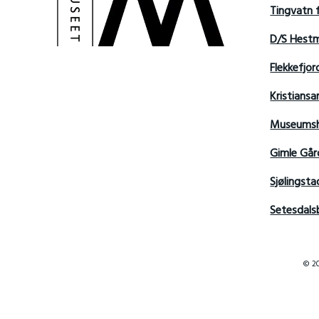
Tingvatn 
D/S Hest
Flekkefjo
Kristian
Museumsh
Gimle Går
Sjølingsta
Setesdals
© 20