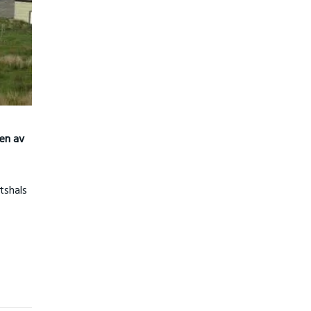
gen av
tshals