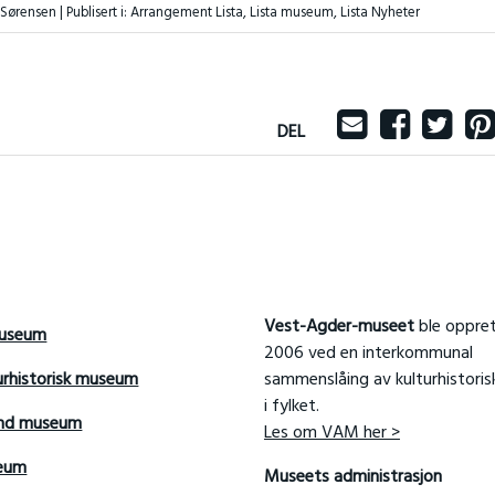
e Sørensen |
Publisert i:
Arrangement Lista
,
Lista museum
,
Lista Nyheter
DEL
Vest-Agder-museet
ble oppret
useum
2006 ved en interkommunal
urhistorisk museum
sammenslåing av kulturhistori
i fylket.
and museum
Les om VAM her >
seum
Museets administrasjon