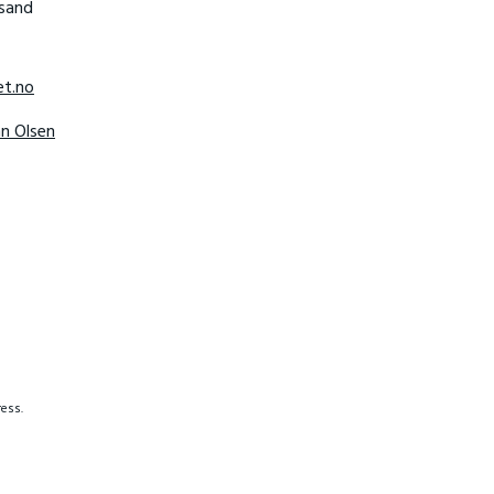
nsand
t.no
hn Olsen
ess.