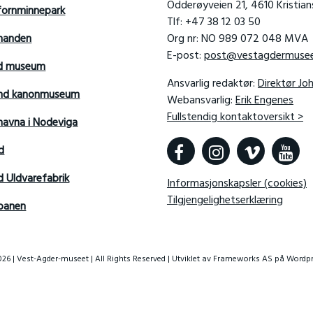
Odderøyveien 21, 4610 Kristia
fornminnepark
Tlf: +47 38 12 03 50
manden
Org nr: NO 989 072 048 MVA
E-post:
post@vestagdermusee
rd museum
Ansvarlig redaktør:
Direktør Jo
sand kanonmuseum
Webansvarlig:
Erik Engenes
Fullstendig kontaktoversikt >
avna i Nodeviga
d
d Uldvarefabrik
Informasjonskapsler (cookies)
Tilgjengelighetserklæring
banen
26 | Vest-Agder-museet | All Rights Reserved | Utviklet av
Frameworks AS
på Wordpr