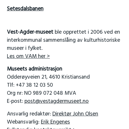
Setesdalsbanen
Vest-Agder-museet
ble opprettet i 2006 ved en
interkommunal sammenslåing av kulturhistoriske
museer i fylket.
Les om VAM her >
Museets administrasjon
Odderøyveien 21, 4610 Kristiansand
Tlf: +47 38 12 03 50
Org nr: NO 989 072 048 MVA
E-post:
post@vestagdermuseet.no
Ansvarlig redaktør:
Direktør John Olsen
Webansvarlig:
Erik Engenes