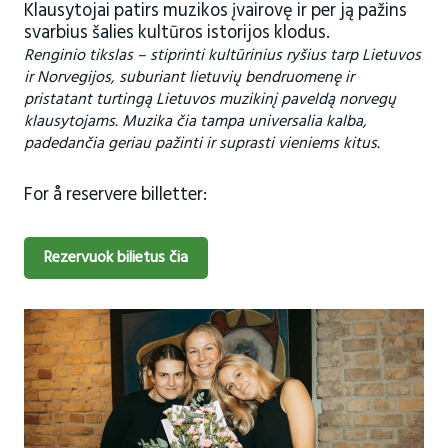
Klausytojai patirs muzikos įvairovę ir per ją pažins
svarbius šalies kultūros istorijos klodus.
Renginio tikslas – stiprinti kultūrinius ryšius tarp Lietuvos
ir Norvegijos, suburiant lietuvių bendruomenę ir
pristatant turtingą Lietuvos muzikinį paveldą norvegų
klausytojams. Muzika čia tampa universalia kalba,
padedančia geriau pažinti ir suprasti vieniems kitus.
For å reservere billetter:
Rezervuok bilietus čia