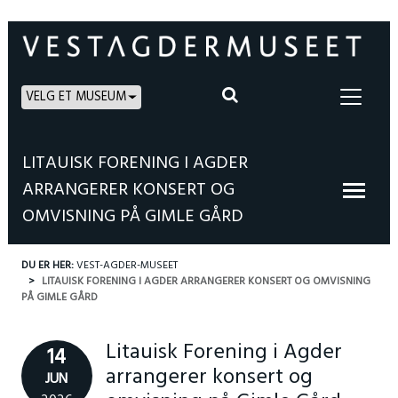
VELG ET MUSEUM
LITAUISK FORENING I AGDER
ARRANGERER KONSERT OG
OMVISNING PÅ GIMLE GÅRD
DU ER HER:
VEST-AGDER-MUSEET
LITAUISK FORENING I AGDER ARRANGERER KONSERT OG OMVISNING
PÅ GIMLE GÅRD
Litauisk Forening i Agder
14
arrangerer konsert og
JUN