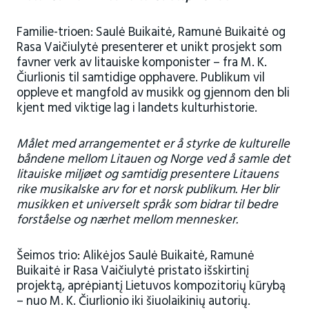
Familie-trioen: Saulė Buikaitė, Ramunė Buikaitė og
Rasa Vaičiulytė presenterer et unikt prosjekt som
favner verk av litauiske komponister – fra M. K.
Čiurlionis til samtidige opphavere. Publikum vil
oppleve et mangfold av musikk og gjennom den bli
kjent med viktige lag i landets kulturhistorie.
Målet med arrangementet er å styrke de kulturelle
båndene mellom Litauen og Norge ved å samle det
litauiske miljøet og samtidig presentere Litauens
rike musikalske arv for et norsk publikum. Her blir
musikken et universelt språk som bidrar til bedre
forståelse og nærhet mellom mennesker.
Šeimos trio: Alikėjos Saulė Buikaitė, Ramunė
Buikaitė ir Rasa Vaičiulytė pristato išskirtinį
projektą, aprėpiantį Lietuvos kompozitorių kūrybą
– nuo M. K. Čiurlionio iki šiuolaikinių autorių.