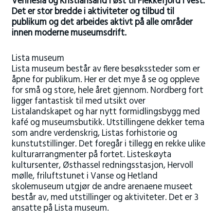
Vennesla og Kristiansand i øst til Flekkefjord i vest.
Det er stor bredde i aktiviteter og tilbud til
publikum og det arbeides aktivt på alle områder
innen moderne museumsdrift.
Lista museum
Lista museum består av flere besøkssteder som er
åpne for publikum. Her er det mye å se og oppleve
for små og store, hele året gjennom. Nordberg fort
ligger fantastisk til med utsikt over
Listalandskapet og har nytt formidlingsbygg med
kafé og museumsbutikk. Utstillingene dekker tema
som andre verdenskrig, Listas forhistorie og
kunstutstillinger. Det foregår i tillegg en rekke ulike
kulturarrangmenter på fortet. Listeskøyta
kultursenter, Østhassel redningsstasjon, Hervoll
mølle, friluftstunet i Vanse og Hetland
skolemuseum utgjør de andre arenaene museet
består av, med utstillinger og aktiviteter. Det er 3
ansatte på Lista museum.