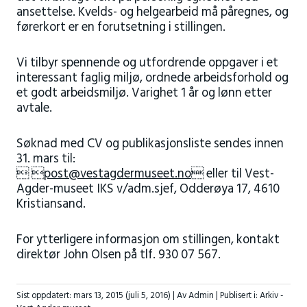
ansettelse. Kvelds- og helgearbeid må påregnes, og
førerkort er en forutsetning i stillingen.
Vi tilbyr spennende og utfordrende oppgaver i et
interessant faglig miljø, ordnede arbeidsforhold og
et godt arbeidsmiljø. Varighet 1 år og lønn etter
avtale.
Søknad med CV og publikasjonsliste sendes innen
31. mars til:
 post@vestagdermuseet.no
 eller til Vest-
Agder-museet IKS v/adm.sjef, Odderøya 17, 4610
Kristiansand.
For ytterligere informasjon om stillingen, kontakt
direktør John Olsen på tlf. 930 07 567.
Sist oppdatert:
mars 13, 2015
(juli 5, 2016)
| Av Admin |
Publisert i:
Arkiv -