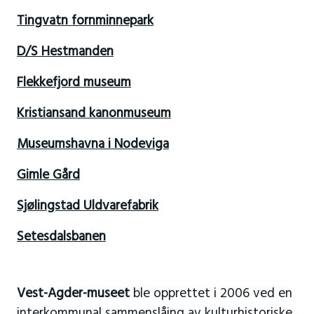
Tingvatn fornminnepark
D/S Hestmanden
Flekkefjord museum
Kristiansand kanonmuseum
Museumshavna i Nodeviga
Gimle Gård
Sjølingstad Uldvarefabrik
Setesdalsbanen
Vest-Agder-museet
ble opprettet i 2006 ved en
interkommunal sammenslåing av kulturhistoriske