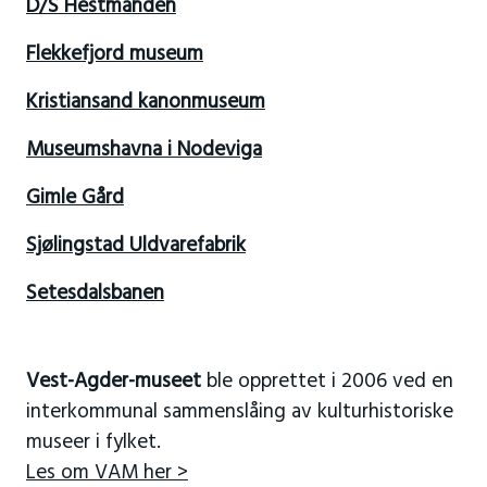
D/S Hestmanden
Flekkefjord museum
Kristiansand kanonmuseum
Museumshavna i Nodeviga
Gimle Gård
Sjølingstad Uldvarefabrik
Setesdalsbanen
Vest-Agder-museet
ble opprettet i 2006 ved en
interkommunal sammenslåing av kulturhistoriske
museer i fylket.
Les om VAM her >