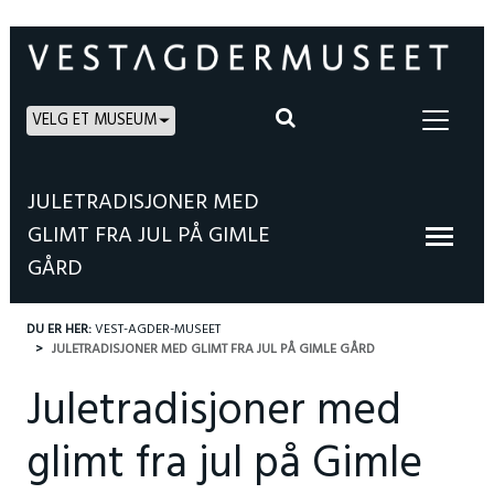
VELG ET MUSEUM
JULETRADISJONER MED
GLIMT FRA JUL PÅ GIMLE
GÅRD
DU ER HER:
VEST-AGDER-MUSEET
JULETRADISJONER MED GLIMT FRA JUL PÅ GIMLE GÅRD
Juletradisjoner med
glimt fra jul på Gimle