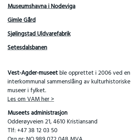
Museumshavna i Nodeviga
Gimle Gård
Sjølingstad Uldvarefabrik
Setesdalsbanen
Vest-Agder-museet
ble opprettet i 2006 ved en
interkommunal sammenslåing av kulturhistoriske
museer i fylket.
Les om VAM her >
Museets administrasjon
Odderøyveien 21, 4610 Kristiansand
Tlf: +47 38 12 03 50
Org nr: NO 989 072 048 MVA