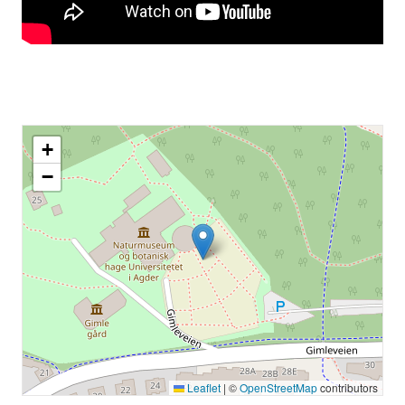
+
−
Leaflet
|
©
OpenStreetMap
contributors