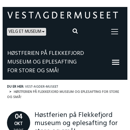
VELG ET MUSEUM
HØSTFERIEN PÅ FLEKKEFJORD
MUSEUM OG EPLESAFTING
FOR STORE OG SMÅ!
DU ER HER:
VEST-AGDER-MUSEET
HØSTFERIEN PÅ FLEKKEFJORD MUSEUM OG EPLESAFTING FOR STORE
OG SMÅ!
Høstferien på Flekkefjord
04
museum og eplesafting for
OKT